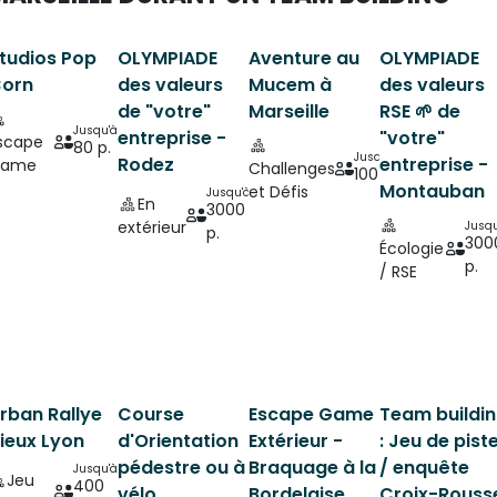
tudios Pop
OLYMPIADE
Aventure au
OLYMPIADE
orn
des valeurs
Mucem à
des valeurs
de "votre"
Marseille
RSE 🌱 de
Jusqu'à
entreprise -
"votre"
scape
80 p.
Jusqu'à
Rodez
entreprise -
ame
Challenges
100 p.
Montauban
et Défis
Jusqu'à
En
3000
extérieur
Jusqu
p.
300
Écologie
p.
/ RSE
rban Rallye
Course
Escape Game
Team buildi
ieux Lyon
d'Orientation
Extérieur -
: Jeu de pist
pédestre ou à
Braquage à la
/ enquête
Jusqu'à
Jeu
400
vélo
Bordelaise
Croix-Rouss