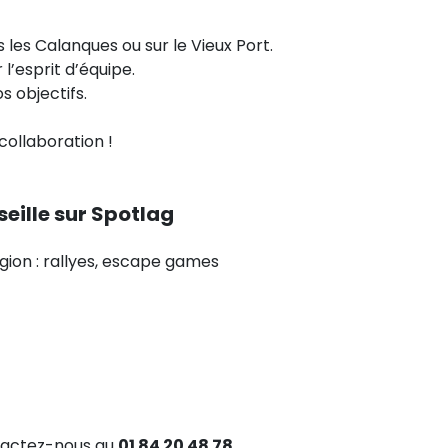
 les Calanques ou sur le Vieux Port.
l’esprit d’équipe.
os objectifs.
collaboration !
eille sur Spotlag
gion : rallyes, escape games
ntactez-nous au
01 84 20 48 78
.