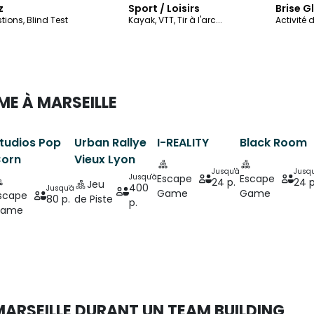
z
Sport / Loisirs
Brise G
tions, Blind Test
Kayak, VTT, Tir à l'arc...
Activité
ME À MARSEILLE
tudios Pop
Urban Rallye
I-REALITY
Black Room
orn
Vieux Lyon
Jusqu'à
Jusqu
Jusqu'à
Escape
Escape
24 p.
24 p
Jeu
400
Jusqu'à
Game
Game
scape
80 p.
de Piste
p.
ame
 MARSEILLE DURANT UN TEAM BUILDING