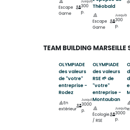
d
Jusqu'à
300
Théobald
Escape
p.
Game
Jusqu'à
300
Escape
p.
Game
TEAM BUILDING MARSEILLE 
OLYMPIADE
OLYMPIADE
O
des valeurs
des valeurs
d
de "votre"
RSE 🌱 de
d
entreprise -
"votre"
e
Rodez
entreprise -
M
Montauban
Jusqu'à
En
3000
extérieur
e
Jusqu'à
p.
3000
Écologie
p.
/ RSE