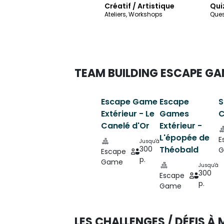
Créatif / Artistique
Qui
Ateliers, Workshops
Ques
TEAM BUILDING ESCAPE GA
Escape Game
Escape
S
Extérieur - Le
Games
C
Canelé d'Or
Extérieur -
L'épopée de
E
Jusqu'à
300
Théobald
G
Escape
p.
Game
Jusqu'à
300
Escape
p.
Game
LES CHALLENGES / DÉFIS À