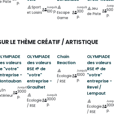
e Piste
p.
Jusqu
Sport
Jusqu'à
Jusqu'à
Jeu
500
100 p.
300
et Loisirs
Escape
de Piste
p.
p.
Game
SUR LE THÈME CRÉATIF / ARTISTIQUE
LYMPIADE
OLYMPIADE
Chain
OLYMPIADE
es valeurs
des valeurs
Reaction
des valeurs
e "votre"
RSE 🌱 de
RSE 🌱 de
Jusqu'à
1000
ntreprise -
"votre"
"votre"
Écologie
p.
ontauban
entreprise -
entreprise -
/ RSE
Graulhet
Revel /
Jusqu'à
En
3000
Lempaut
xtérieur
Jusqu'à
p.
3000
Écologie
Jusqu
p.
300
/ RSE
Écologie
p.
/ RSE