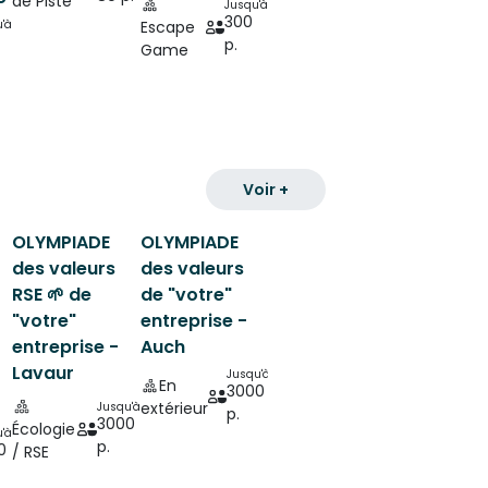
de Piste
Jusqu'à
300
'à
Escape
p.
Game
Voir +
OLYMPIADE
OLYMPIADE
des valeurs
des valeurs
RSE 🌱 de
de "votre"
"votre"
entreprise -
entreprise -
Auch
Lavaur
Jusqu'à
En
3000
extérieur
Jusqu'à
p.
3000
Écologie
'à
p.
0
/ RSE