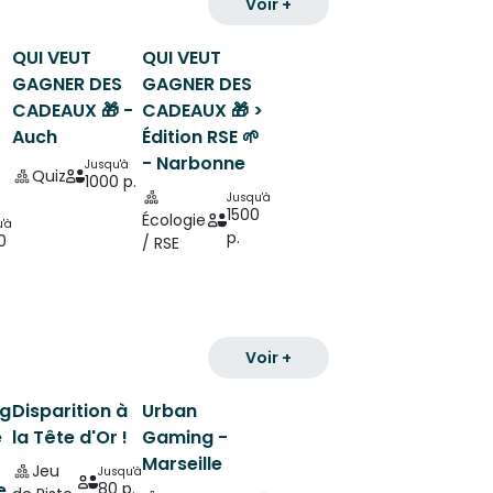
Voir +
QUI VEUT
QUI VEUT
GAGNER DES
GAGNER DES
CADEAUX 🎁 -
CADEAUX 🎁 >
Auch
Édition RSE 🌱
- Narbonne
Jusqu'à
Quiz
1000 p.
Jusqu'à
1500
Écologie
'à
p.
0
/ RSE
Voir +
ng
Disparition à
Urban
e
la Tête d'Or !
Gaming -
Marseille
Jeu
Jusqu'à
80 p.
e