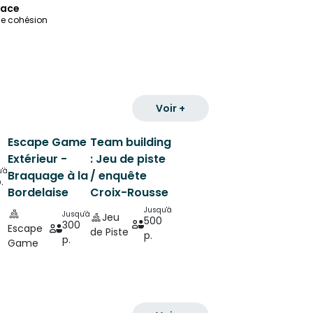
lace
 de cohésion
Voir +
Escape Game
Team building
Extérieur -
: Jeu de piste
'à
Braquage à la
/ enquête
.
Bordelaise
Croix-Rousse
Jusqu'à
Jusqu'à
Jeu
500
300
Escape
de Piste
p.
p.
Game