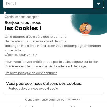
01 84 20 48 78
reservation@spotlag.com
SPOTLAG SAS est immatriculée au Registre des Opérateurs de
Voyages et de Séjours - ATOUT France - sous le n° IM075220031 -
Garantie financière : GROUPAMA ASSURANCE-CRÉDIT & CAUTION, 8-10
rue d'Astorg, 75008 Paris, France - RC Professionnelle : HISCOX SA, 38
avenue de l'Opéra, 75002 Paris, France
copyright 2019 - 2026 - Spotlag.com