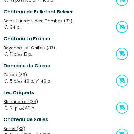
71 p.
150 p.
100 p.
Château de Bellefont Belcier
Saint-Laurent-des-Combes (33)
34 p.
Château La France
Beychac-et-Caillau (33)
11 p.
15 p.
Domaine de Cézac
Cezac (33)
5 p.
40 p.
40 p.
Les Criquets
Blanquefort (33)
21 p.
40 p.
Château de Salles
Salles (33)