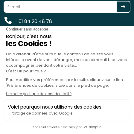
01 84 20 48 78
reservation@spotlag.com
SPOTLAG SAS est immatriculée au Registre des Opérateurs de
Voyages et de Séjours - ATOUT France - sous le n° IM075220031 -
Garantie financière : GROUPAMA ASSURANCE-CRÉDIT & CAUTION, 8-10
rue d'Astorg, 75008 Paris, France - RC Professionnelle : HISCOX SA, 38
avenue de l'Opéra, 75002 Paris, France
copyright 2019 - 2026 - Spotlag.com