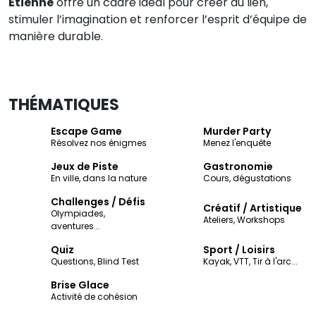
Étienne
offre un cadre idéal pour créer du lien,
stimuler l’imagination et renforcer l’esprit d’équipe de
manière durable.
THÉMATIQUES
Escape Game
Murder Party
Résolvez nos énigmes
Menez l'enquête
Jeux de Piste
Gastronomie
En ville, dans la nature
Cours, dégustations
Challenges / Défis
Créatif / Artistique
Olympiades,
Ateliers, Workshops
aventures...
Quiz
Sport / Loisirs
Questions, Blind Test
Kayak, VTT, Tir à l'arc...
Brise Glace
Activité de cohésion