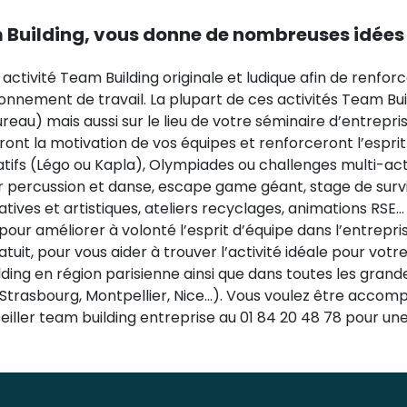
m Building, vous donne de nombreuses idée
tivité Team Building originale et ludique afin de renforce
onnement de travail. La plupart de ces activités Team Bui
reau) mais aussi sur le lieu de votre séminaire d’entrepri
nt la motivation de vos équipes et renforceront l’esprit e
ifs (Légo ou Kapla), Olympiades ou challenges multi-activ
r percussion et danse, escape game géant, stage de survie
tives et artistiques, ateliers recyclages, animations RSE… 
pour améliorer à volonté l’esprit d’équipe dans l’entrepr
t, pour vous aider à trouver l’activité idéale pour vot
ng en région parisienne ainsi que dans toutes les grandes 
, Strasbourg, Montpellier, Nice…). Vous voulez être accom
ller team building entreprise au 01 84 20 48 78 pour une 