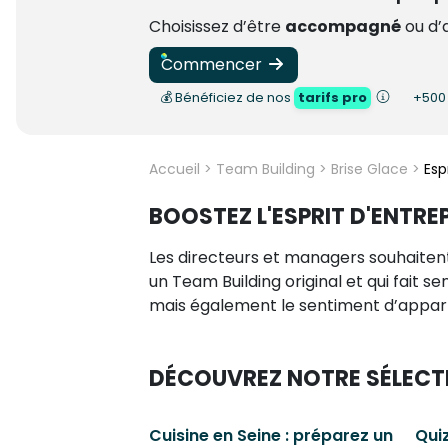
Choisissez d’être
accompagné
ou d’
Commencer
💰 Bénéficiez de nos
tarifs pro
+50
Accueil
>
Team Building
>
Brise Glace
>
Esp
BOOSTEZ L'ESPRIT D'ENTRE
Les directeurs et managers souhaitent 
un Team Building original et qui fait 
mais également le sentiment d’appar
DÉCOUVREZ NOTRE SÉLECT
Cuisine en Seine : préparez un
Qui