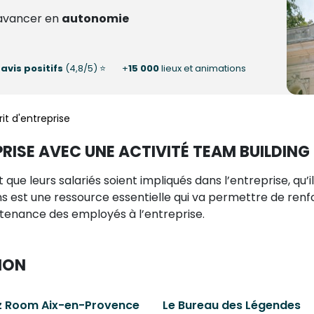
avancer en
autonomie
0
avis positifs
(4,8/5) ⭐
+
15 000
lieux et animations
rit d'entreprise
PRISE AVEC UNE ACTIVITÉ TEAM BUILDING
que leurs salariés soient impliqués dans l’entreprise, qu’i
sens est une ressource essentielle qui va permettre de ren
tenance des employés à l’entreprise.
ION
z Room Aix-en-Provence
Le Bureau des Légendes