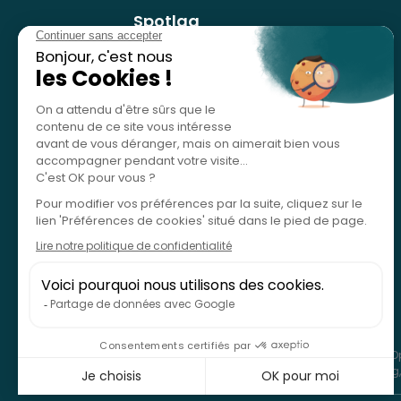
Spotlag
Nos services
Référencer mon activité
Études de cas
Blog
SPOTLAG SAS est immatriculée au Registre des Op
ASSURANCE-CRÉDIT & CAUTION, 8-10 rue d'Astorg, 7