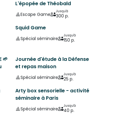
L'épopée de Théobald
Jusqu'à
Escape Game
300 p.
Squid Game
Jusqu'à
Spécial séminaire
150 p.
 🌱
Journée d'étude à la Défense
u
et repas maison
Jusqu'à
Spécial séminaire
25 p.
g
Arty box sensorielle - activité
séminaire à Paris
Jusqu'à
Spécial séminaire
40 p.