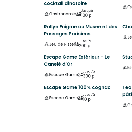
cocktail dînatoire
Qu
Jusqu'à
Gastronomie
100 p.
Rallye Enigme au Musée et des
Cha
Passages Parisiens
Je
Jusqu'à
Jeu de Piste
200 p.
Escape Game Extérieur - Le
Stu
Canelé d'Or
E
Jusqu'à
Escape Game
300 p.
Escape Game 100% cognac
Team
pâti
Jusqu'à
Escape Game
10 p.
G