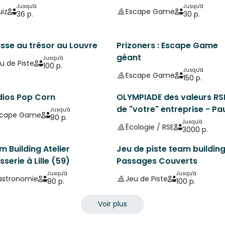
Jusqu'à
Jusqu'à
iz
Escape Game
36 p.
30 p.
sse au trésor au Louvre
Prizoners : Escape Game
géant
Jusqu'à
u de Piste
100 p.
Jusqu'à
Escape Game
150 p.
dios Pop Corn
OLYMPIADE des valeurs RSE
de "votre" entreprise - Pa
Jusqu'à
scape Game
80 p.
Jusqu'à
Écologie / RSE
3000 p.
 Building Atelier
Jeu de piste team buildin
sserie à Lille (59)
Passages Couverts
Jusqu'à
Jusqu'à
astronomie
Jeu de Piste
80 p.
100 p.
Voir plus