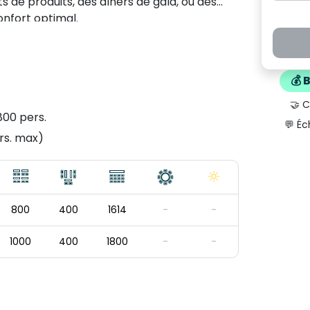
 de produits, des dîners de gala, ou des
confort optimal.
💰 
🤝 
800 pers.
💬 Éc
rs. max)
800
400
1614
-
-
1000
400
1800
-
-