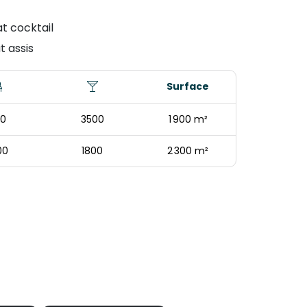
t cocktail
t assis
Surface
0
3500
1 900 m²
00
1800
2 300 m²