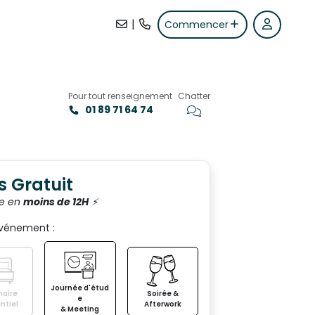
|
Commencer
Pour tout renseignement
Chatter
01 89 71 64 74
+8
s Gratuit
e en
moins de 12H
⚡️
événement :
Journée d'étud
aire
Soirée &
e
ntiel
Afterwork
& Meeting