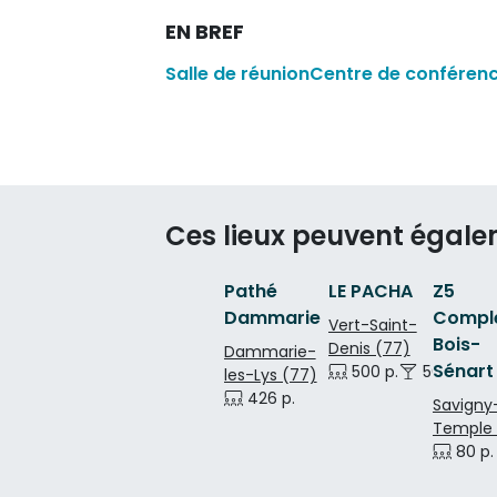
EN BREF
Salle de réunion
Centre de conféren
Ces lieux peuvent égale
Pathé
LE PACHA
Z5
Dammarie
Compl
Vert-Saint-
Bois-
Denis (77)
Dammarie-
Sénart
500 p.
500 p.
les-Lys (77)
426 p.
Savigny
Temple 
80 p.