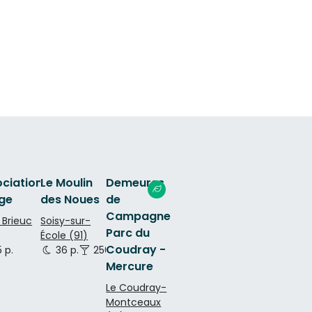
ciation
Le Moulin
Demeures
age
des Noues
de
Campagne
 Brieuc
Soisy-sur-
Parc du
École (91)
Coudray -
 p.
36 p.
250 p.
Mercure
Le Coudray-
Montceaux