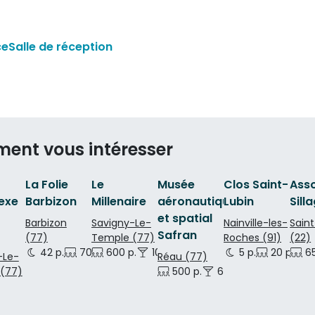
ce
Salle de réception
ment vous intéresser
La Folie
Le
Musée
Clos Saint-
Asso
exe
Barbizon
Millenaire
aéronautique
Lubin
Sill
et spatial
Barbizon
Savigny-Le-
Nainville-les-
Saint
Safran
(77)
Temple (77)
Roches (91)
(22)
42 p.
70 p.
600 p.
59 p.
1000 p.
5 p.
20 p.
65
-Le-
Réau (77)
(77)
500 p.
620 p.