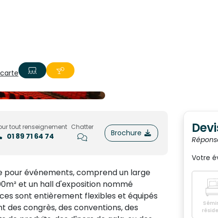
 carte
Devi
our tout renseignement
Chatter
Brochure
01 89 71 64 74
Répons
Votre 
xe pour événements, comprend un large
900m² et un hall d'exposition nommé
aces sont entièrement flexibles et équipés
Sémin
nt des congrès, des conventions, des
réside