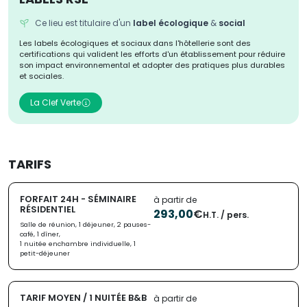
Ce lieu est titulaire d'un
label écologique
&
social
Les labels écologiques et sociaux dans l'hôtellerie sont des
certifications qui valident les efforts d'un établissement pour réduire
son impact environnemental et adopter des pratiques plus durables
et sociales.
La Clef Verte
TARIFS
FORFAIT 24H - SÉMINAIRE
à partir de
RÉSIDENTIEL
293,00
€
H.T. / pers.
Salle de réunion, 1 déjeuner, 2 pauses-
café, 1 dîner,
1 nuitée enchambre individuelle, 1
petit-déjeuner
TARIF MOYEN / 1 NUITÉE B&B
à partir de