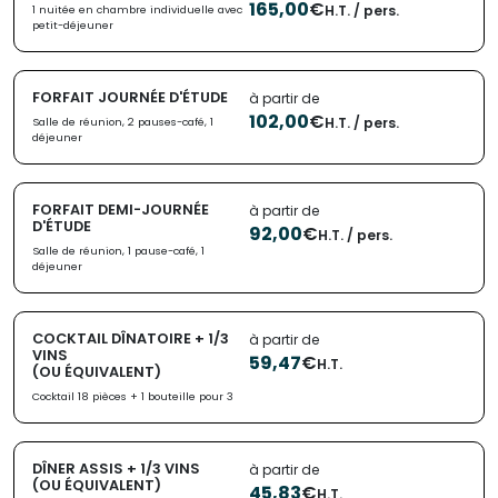
165,00
€
H.T. / pers.
1 nuitée en chambre individuelle avec
petit-déjeuner
FORFAIT JOURNÉE D'ÉTUDE
à partir de
102,00
€
H.T. / pers.
Salle de réunion, 2 pauses-café, 1
déjeuner
FORFAIT DEMI-JOURNÉE
à partir de
D'ÉTUDE
92,00
€
H.T. / pers.
Salle de réunion, 1 pause-café, 1
déjeuner
COCKTAIL DÎNATOIRE + 1/3
à partir de
VINS
59,47
€
H.T.
(OU ÉQUIVALENT)
Cocktail 18 pièces + 1 bouteille pour 3
DÎNER ASSIS + 1/3 VINS
à partir de
(OU ÉQUIVALENT)
45,83
€
H.T.