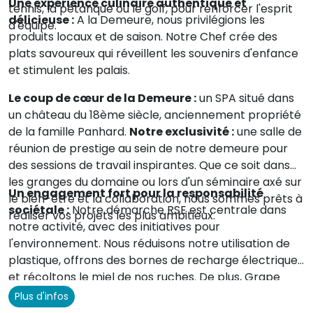
Une expérience culinaire authentique et
tennis, la pétanque ou le golf, pour renforcer l'esprit
délicieuse :
A la Demeure, nous privilégions les
d'équipe.
produits locaux et de saison. Notre Chef crée des
plats savoureux qui réveillent les souvenirs d'enfance
et stimulent les palais.
Le coup de cœur de la Demeure :
un SPA situé dans
un château du 18ème siècle, anciennement propriété
de la famille Panhard.
Notre exclusivité :
une salle de
réunion de prestige au sein de notre demeure pour
des sessions de travail inspirantes. Que ce soit dans
les granges du domaine ou lors d'un séminaire axé sur
Un engagement fort pour la responsabilité
le bien-être et la collaboration, nous sommes prêts à
sociétale :
Notre démarche RSE est centrale dans
réaliser vos projets les plus ambitieux.
notre activité, avec des initiatives pour
l'environnement. Nous réduisons notre utilisation de
plastique, offrons des bornes de recharge électrique,
et récoltons le miel de nos ruches. De plus, Grape
Hospitality s'engage pour les enfants cardiaques à
Plus d'infos
travers l'opération
Good for Kids.