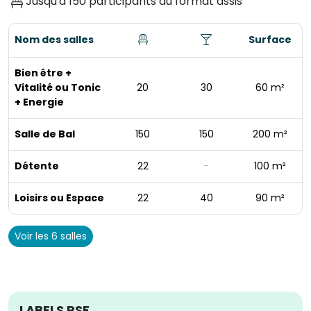
Jusqu'à 150 participants au format assis
Nom des salles
Surface
Bien être +
Vitalité ou Tonic
20
30
60 m²
+ Energie
Salle de Bal
150
150
200 m²
Détente
22
-
100 m²
Loisirs ou Espace
22
40
90 m²
Voir les 6 salles
LABELS RSE