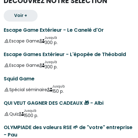
DÉCOUVREZ NOTRE SÉLECTION
Voir +
Escape Game Extérieur - Le Canelé d'Or
Jusqu'à
Escape Game
300 p.
Escape Games Extérieur - L'épopée de Théobald
Jusqu'à
Escape Game
300 p.
Squid Game
Jusqu'à
Spécial séminaire
150 p.
QUI VEUT GAGNER DES CADEAUX 🎁 - Albi
Jusqu'à
Quiz
1500 p.
OLYMPIADE des valeurs RSE 🌱 de "votre" entreprise
- Pau