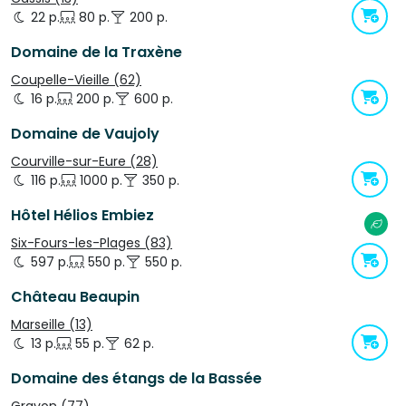
22 p.
80 p.
200 p.
Domaine de la Traxène
Coupelle-Vieille (62)
16 p.
200 p.
600 p.
Domaine de Vaujoly
Courville-sur-Eure (28)
116 p.
1000 p.
350 p.
Hôtel Hélios Embiez
Six-Fours-les-Plages (83)
597 p.
550 p.
550 p.
Château Beaupin
Marseille (13)
13 p.
55 p.
62 p.
Domaine des étangs de la Bassée