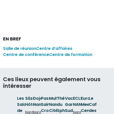
EN BREF
Salle de réunion
Centre d’affaires
Centre de conférence
Centre de formation
Ces lieux peuvent également vous
intéresser
Les
Sōzō
Dojo
Passage
Multiburo
Théâtre
Vacouva
ECLIPSO
Euro
Le
Salons
Hôtel
Nantes
Sainte-
Nantes
du
Gare
NANTES
Meeting
Café
de
Croix
Cité
Sphinx
Sud
Center
des
Nantes
Nantes
Nantes