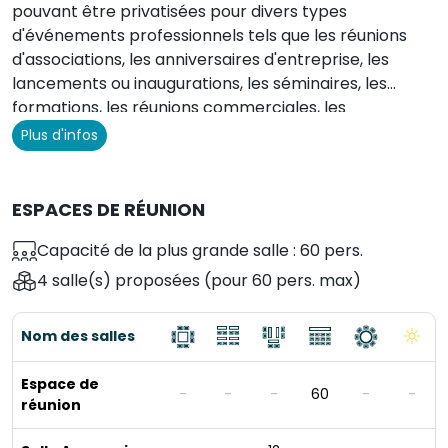
pouvant être privatisées pour divers types
d'événements professionnels tels que les réunions
d'associations, les anniversaires d'entreprise, les
lancements ou inaugurations, les séminaires, les
formations, les réunions commerciales, les
afterworks et les petits-déjeuners clients.
Plus d'infos
ESPACES DE RÉUNION
Capacité de la plus grande salle : 60 pers.
4 salle(s) proposées
(pour 60 pers. max)
Nom des salles
Espace de
-
-
-
60
-
-
réunion