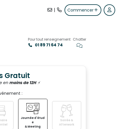
|
Commencer
Pour tout renseignement
Chatter
01 89 71 64 74
+2
s Gratuit
e en
moins de 12H
⚡️
événement :
Journée d'étud
aire
Soirée &
e
ntiel
Afterwork
& Meeting