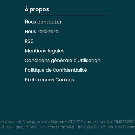
À propos
Nous contacter
Nous rejoindre
RSE
Mentions légales
Conditions générale d'Utilisation
Politique de confidentialité
Préférences Cookies
érateurs de Voyages et de Séjours - ATOUT France - sous le n° IM0752200
5008 Paris, France - RC Professionnelle : HISCOX SA, 38 avenue de l'Opéra