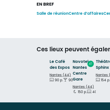
EN BREF
Salle de réunion
Centre d’affaires
Ce
Ces lieux peuvent égale
Le Café
Novotel
Théâtr
des Expos
Nantes
Sphinx
Centre
Nantes (44)
Nantes 
Gare
90 p.
90 p.
154 p
Nantes (44)
150 p.
40 p.
90