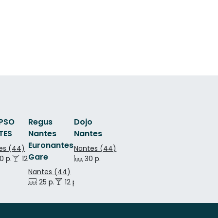
IPSO
Regus
Dojo
TES
Nantes
Nantes
Euronantes
es (44)
Nantes (44)
Gare
0 p.
120 p.
30 p.
Nantes (44)
25 p.
12 p.