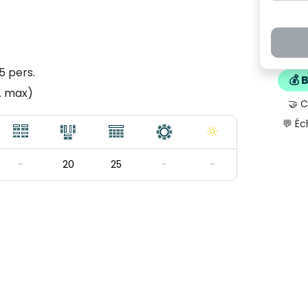
5 pers.
💰 
. max)
🤝 
💬 Éc
-
20
25
-
-