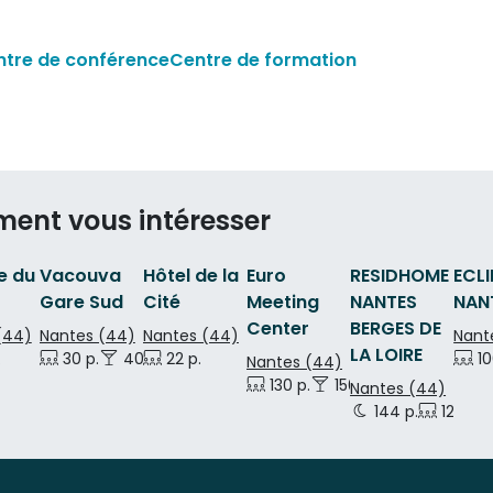
ntre de conférence
Centre de formation
ment vous intéresser
e du
Vacouva
Hôtel de la
Euro
RESIDHOME
ECL
Gare Sud
Cité
Meeting
NANTES
NAN
Center
BERGES DE
(44)
Nantes (44)
Nantes (44)
Nant
LA LOIRE
.
30 p.
40 p.
22 p.
10
Nantes (44)
130 p.
150 p.
Nantes (44)
 p.
144 p.
12 p.