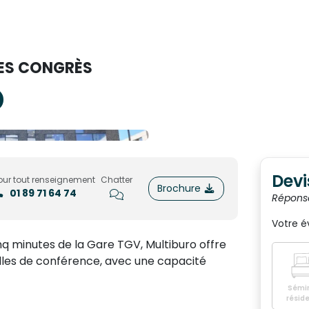
DES CONGRÈS
Devi
our tout renseignement
Chatter
Brochure
01 89 71 64 74
Répons
Votre 
nq minutes de la Gare TGV, Multiburo offre
alles de conférence, avec une capacité
Sémin
réside