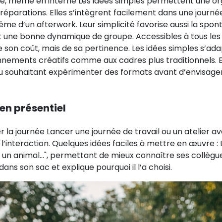
e, même en interne Les idées simples permettent une org
éparations. Elles s’intègrent facilement dans une journée 
ême d’un afterwork. Leur simplicité favorise aussi la sp
nt une bonne dynamique de groupe. Accessibles à tous les
 son coût, mais de sa pertinence. Les idées simples s’ada
nnements créatifs comme aux cadres plus traditionnels. E
ou souhaitant expérimenter des formats avant d’envisage
en présentiel
la journée Lancer une journée de travail ou un atelier a
’interaction. Quelques idées faciles à mettre en œuvre : 
 un animal...", permettant de mieux connaître ses collègues
ans son sac et explique pourquoi il l’a choisi.