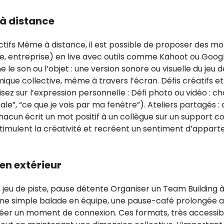
 à distance
actifs Même à distance, il est possible de proposer des m
e, entreprise) en live avec outils comme Kahoot ou Googl
e le son ou l’objet : une version sonore ou visuelle du jeu 
que collective, même à travers l’écran. Défis créatifs e
, misez sur l’expression personnelle : Défi photo ou vidéo
le”, “ce que je vois par ma fenêtre”). Ateliers partagés : c
hacun écrit un mot positif à un collègue sur un support coll
 stimulent la créativité et recréent un sentiment d’appar
en extérieur
e, jeu de piste, pause détente Organiser un Team Building à
ne simple balade en équipe, une pause-café prolongée au
créer un moment de connexion. Ces formats, très accessi