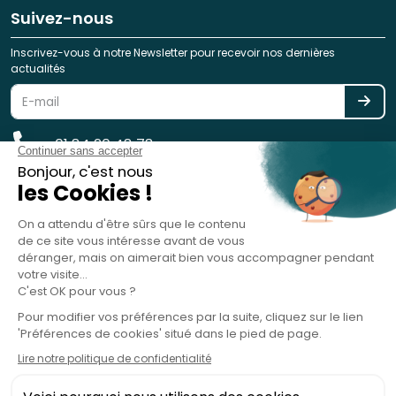
Suivez-nous
Inscrivez-vous à notre Newsletter pour recevoir nos dernières
actualités
01 84 20 48 78
reservation@spotlag.com
SPOTLAG SAS est immatriculée au Registre des Opérateurs de
Voyages et de Séjours - ATOUT France - sous le n° IM075220031 -
Garantie financière : GROUPAMA ASSURANCE-CRÉDIT & CAUTION, 8-10
rue d'Astorg, 75008 Paris, France - RC Professionnelle : HISCOX SA, 38