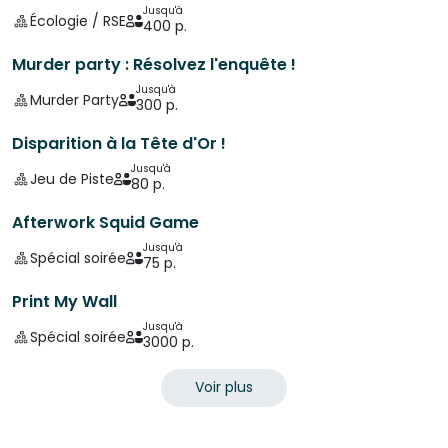
Jusqu'à
Écologie / RSE
400 p.
Murder party : Résolvez l'enquête !
Jusqu'à
Murder Party
300 p.
Disparition à la Tête d'Or !
Jusqu'à
Jeu de Piste
80 p.
Afterwork Squid Game
Jusqu'à
Spécial soirée
75 p.
Print My Wall
Jusqu'à
Spécial soirée
3000 p.
Voir plus