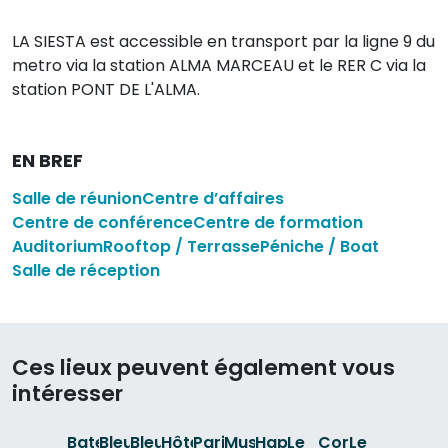
LA SIESTA est accessible en transport par la ligne 9 du
metro via la station ALMA MARCEAU et le RER C via la
station PONT DE L'ALMA.
EN BREF
Salle de réunion
Centre d’affaires
Centre de conférence
Centre de formation
Auditorium
Rooftop / Terrasse
Péniche / Boat
Salle de réception
Ces lieux peuvent également vous
intéresser
Bateaux
Bleu
Bleu
Hôtel
Paris
Musée
Happy
Le
Corail
Le