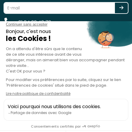
01 84 20 48 78
reservation@spotlag.com
SPOTLAG SAS est immatriculée au Registre des Opérateurs de
Voyages et de Séjours - ATOUT France - sous le n° IM075220031 -
Garantie financière : GROUPAMA ASSURANCE-CRÉDIT & CAUTION, 8-10
rue d'Astorg, 75008 Paris, France - RC Professionnelle : HISCOX SA, 38
avenue de l'Opéra, 75002 Paris, France
copyright 2019 - 2026 - Spotlag.com