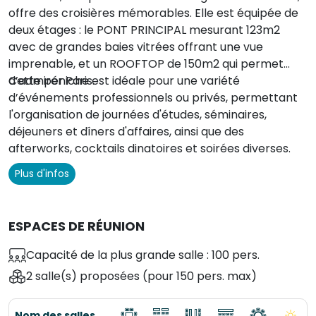
offre des croisières mémorables. Elle est équipée de
deux étages : le PONT PRINCIPAL mesurant 123m2
avec de grandes baies vitrées offrant une vue
imprenable, et un ROOFTOP de 150m2 qui permet
d’admirer Paris.
Cette péniche est idéale pour une variété
d’événements professionnels ou privés, permettant
l'organisation de journées d'études, séminaires,
déjeuners et dîners d'affaires, ainsi que des
afterworks, cocktails dinatoires et soirées diverses.
Plus d'infos
ESPACES DE RÉUNION
Capacité de la plus grande salle : 100 pers.
2 salle(s) proposées
(pour 150 pers. max)
Nom des salles