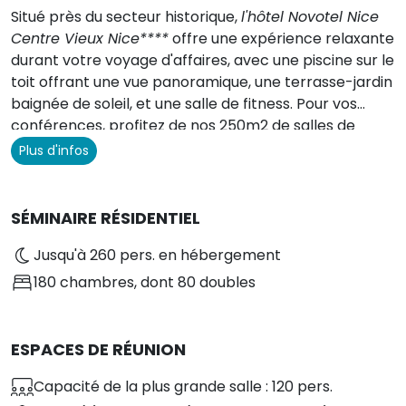
Situé près du secteur historique,
l'hôtel Novotel Nice
Centre Vieux Nice****
offre une expérience relaxante
durant votre voyage d'affaires, avec une piscine sur le
toit offrant une vue panoramique, une terrasse-jardin
baignée de soleil, et une salle de fitness. Pour vos
conférences, profitez de nos 250m2 de salles de
réunion baignées de lumière naturelle. Pour toute
Plus d'infos
question, notre équipe est à votre disposition pour
vous assister. Nous avons hâte de vous accueillir !
SÉMINAIRE RÉSIDENTIEL
Jusqu'à 260 pers. en hébergement
180 chambres
, dont 80 doubles
ESPACES DE RÉUNION
Capacité de la plus grande salle : 120 pers.