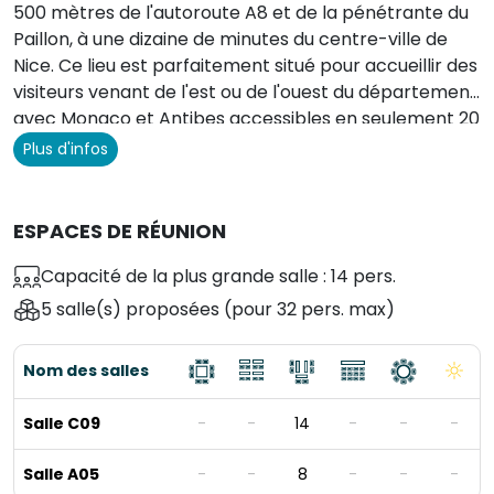
500 mètres de l'autoroute A8 et de la pénétrante du
Paillon, à une dizaine de minutes du centre-ville de
Nice. Ce lieu est parfaitement situé pour accueillir des
visiteurs venant de l'est ou de l'ouest du département,
avec Monaco et Antibes accessibles en seulement 20
minutes grâce à un accès direct à l'autoroute.
Plus d'infos
ESPACES DE RÉUNION
Capacité de la plus grande salle : 14 pers.
5 salle(s) proposées
(pour 32 pers. max)
Nom des salles
Salle C09
-
-
14
-
-
-
Salle A05
-
-
8
-
-
-