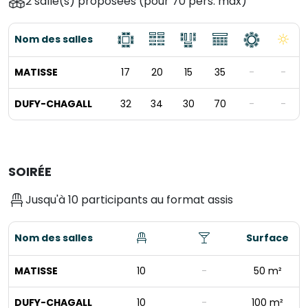
2 salle(s) proposées
(pour 70 pers. max)
Nom des salles
MATISSE
17
20
15
35
-
-
DUFY-CHAGALL
32
34
30
70
-
-
SOIRÉE
Jusqu'à 10 participants au format assis
Nom des salles
Surface
MATISSE
10
-
50 m²
DUFY-CHAGALL
10
-
100 m²