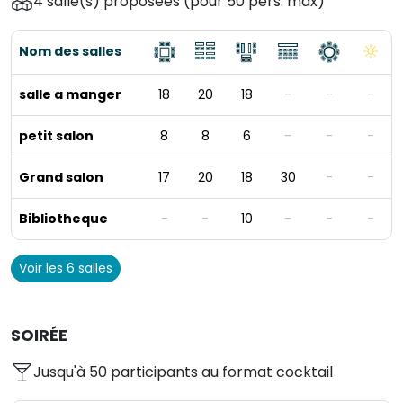
4 salle(s) proposées
(pour 50 pers. max)
un chef étoilé, vous permettant ainsi de vous
détendre sans préoccupations.
Nom des salles
salle a manger
18
20
18
-
-
-
petit salon
8
8
6
-
-
-
Grand salon
17
20
18
30
-
-
Bibliotheque
-
-
10
-
-
-
Voir les 6 salles
SOIRÉE
Jusqu'à 50 participants au format cocktail