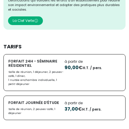
certifications qui valident les efforts d'un établissement pour réduire
son impact environnemental et adopter des pratiques plus durables
et sociales.
La Clef Verte
TARIFS
FORFAIT 24H - SÉMINAIRE
à partir de
RÉSIDENTIEL
90,00
€
H.T. / pers.
Salle de réunion, 1 déjeuner, 2 pauses-
café, 1 dîner,
1 nuitée enchambre individuelle, 1
petit-déjeuner
FORFAIT JOURNÉE D'ÉTUDE
à partir de
37,00
€
H.T. / pers.
Salle de réunion, 2 pauses-café, 1
déjeuner