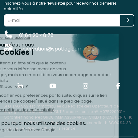
Inscrivez-vous à notre Newsletter pour recevoir nos dernières
actualités
01 84 20 48 78
reservation@spotlag.com
SPOTLAG SAS est immatriculée au Registre des Opérateurs de
Voyages et de Séjours - ATOUT France - sous le n° IM075220031 -
Garantie financière : GROUPAMA ASSURANCE-CRÉDIT & CAUTION, 8-10
rue d'Astorg, 75008 Paris, France - RC Professionnelle : HISCOX SA, 38
avenue de l'Opéra, 75002 Paris, France