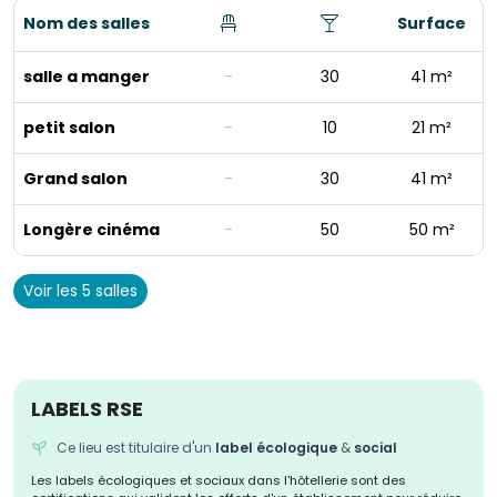
Nom des salles
Surface
salle a manger
-
30
41 m²
petit salon
-
10
21 m²
Grand salon
-
30
41 m²
Longère cinéma
-
50
50 m²
Voir les 5 salles
LABELS RSE
Ce lieu est titulaire d'un
label écologique
&
social
Les labels écologiques et sociaux dans l'hôtellerie sont des