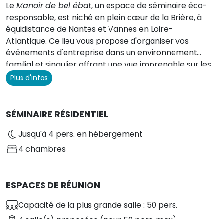
Le
Manoir de bel ébat
, un espace de séminaire éco-
responsable, est niché en plein cœur de la Brière, à
équidistance de Nantes et Vannes en Loire-
Atlantique. Ce lieu vous propose d'organiser vos
événements d'entreprise dans un environnement
familial et singulier offrant une vue imprenable sur les
marais. Transformez les réunions habituelles en
Plus d'infos
expériences uniques en utilisant le salon, la salle à
manger ou encore le parc pour des séances de
travail à la fois conviviales et confortables, comme si
SÉMINAIRE RÉSIDENTIEL
vous étiez chez vous. Le domaine, privatisé pour votre
Jusqu'à 4 pers. en hébergement
groupe, inclut des pauses gourmandes illimitées, des
animations et des repas personnalisés pour un team-
4 chambres
building exclusif. Profitez d'un cadre à la fois naturel et
chargé d'histoire pour vous évader du quotidien et
savourer une atmosphère unique au milieu de la
ESPACES DE RÉUNION
nature. Cécile et Eric se chargent de toute
l'organisation et de la logistique, y compris les repas,
Capacité de la plus grande salle : 50 pers.
des en-cas aux dîners gastronomiques préparés par