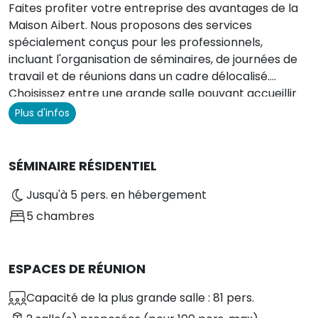
Faites profiter votre entreprise des avantages de la
Maison Aibert. Nous proposons des services
spécialement conçus pour les professionnels,
incluant l'organisation de séminaires, de journées de
travail et de réunions dans un cadre délocalisé.
Choisissez entre une grande salle pouvant accueillir
jusqu'à 90 personnes ou un salon plus intimiste pour 8
Plus d'infos
personnes, idéal pour des petits-déjeuners, repas ou
réunions. Il est également possible de privatiser
l'intégralité de notre petit hôtel.
SÉMINAIRE RÉSIDENTIEL
Jusqu'à 5 pers. en hébergement
5 chambres
ESPACES DE RÉUNION
Capacité de la plus grande salle : 81 pers.