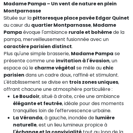
Madame Pampa – Un vent de nature en plein
Montparnasse
Située sur la
pittoresque place pavée Edgar Quinet
au cœur du
quartier Montparnasse
,
Madame
Pampa
évoque l'ambiance
rurale et bohème
de la
pampa, merveilleusement fusionnée avec un
caractère parisien distinct
.
Plus qu'une simple brasserie,
Madame Pampa
se
présente comme une
invitation à l'évasion
, un
espace où le
charme végétal
se mêle au
chic
parisien
dans un cadre doux, raffiné et stimulant.
L'établissement se divise en
trois zones uniques
,
offrant chacune une atmosphère particulière :
Le Boudoir
, situé à droite, crée une ambiance
élégante et feutrée
, idéale pour des moments
tranquilles loin de l'effervescence urbaine.
La Véranda
, à gauche, inondée de
lumière
naturelle
, est un lieu lumineux propice à
l'échange et la convivialité
tout au long de la