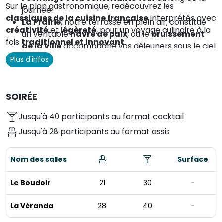
Sur le plan gastronomique, redécouvrez les
journée.
classiques de la cuisine française
interprétés avec
La Prairie
, notre terrasse en plein air, constitue
créativité
et
légèreté
, pour un voyage culinaire à la
un véritable
havre de paix
, où le
bruissement
fois
traditionnel et innovant
.
de la ville
accompagne vos déjeuners sous le ciel
clair.
Plus d'infos
SOIRÉE
Jusqu'à 40 participants au format cocktail
Jusqu'à 28 participants au format assis
Nom des salles
Surface
Le Boudoir
21
30
-
La Véranda
28
40
-