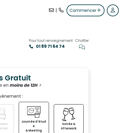
|
Commencer
Pour tout renseignement
Chatter
01 89 71 64 74
+7
s Gratuit
e en
moins de 12H
⚡️
événement :
Journée d'étud
aire
Soirée &
e
ntiel
Afterwork
& Meeting