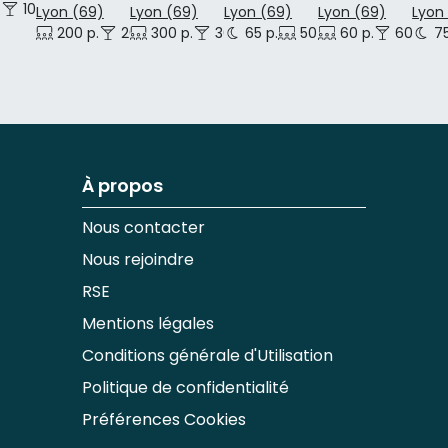
.
100 p.
Lyon (69)
Lyon (69)
Lyon (69)
Lyon (69)
Lyon
200 p.
200 p.
300 p.
300 p.
65 p.
50 p.
60 p.
60 p.
75
À propos
Nous contacter
Nous rejoindre
RSE
Mentions légales
Conditions générale d'Utilisation
Politique de confidentialité
Préférences Cookies