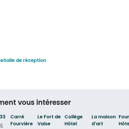
ce
Salle de réception
ment vous intéresser
 33
Carré
Le Fort de
Collège
La maison
Four
Fourvière
Vaise
Hôtel
d'art
Hôte
9)