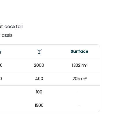
t cocktail
 assis
Surface
0
2000
1 332 m²
0
400
205 m²
100
-
1500
-