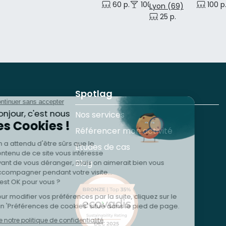
60 p.
100 p.
100 p
Lyon (69)
25 p.
Spotlag
Nos services
Référencer mon activité
Études de cas
Blog