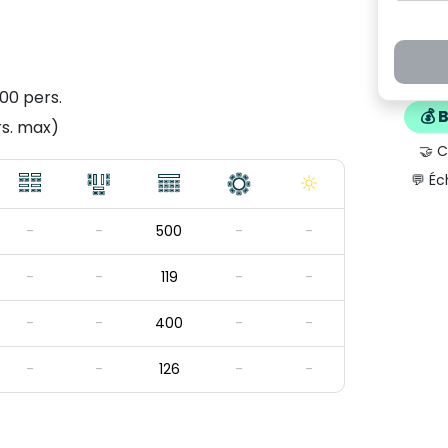
500 pers.
💰 
rs. max)
🤝 
💬 Éc
-
-
500
-
-
-
-
119
-
-
-
-
400
-
-
-
-
126
-
-