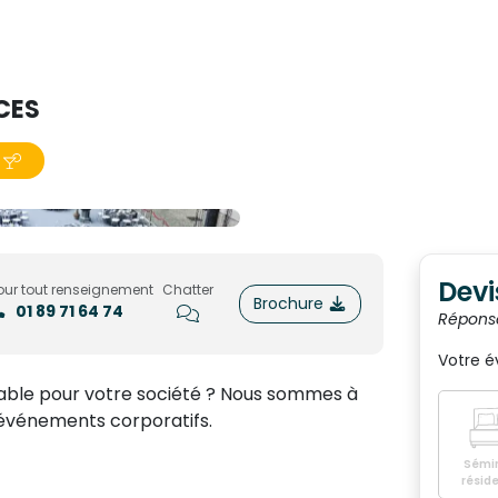
CES
Devi
our tout renseignement
Chatter
Brochure
01 89 71 64 74
Répons
Votre 
ble pour votre société ? Nous sommes à
s événements corporatifs.
Sémin
réside