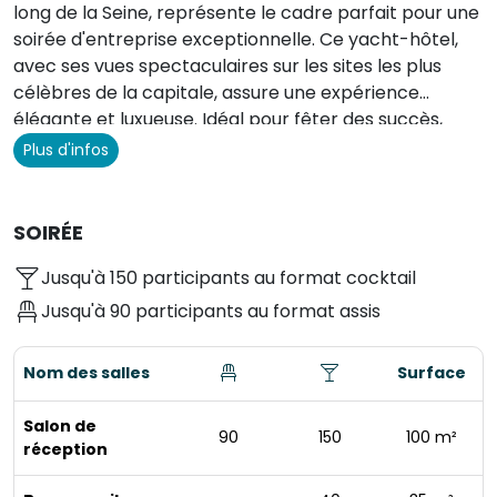
long de la Seine, représente le cadre parfait pour une
soirée d'entreprise exceptionnelle. Ce yacht-hôtel,
avec ses vues spectaculaires sur les sites les plus
célèbres de la capitale, assure une expérience
élégante et luxueuse. Idéal pour fêter des succès,
améliorer les relations professionnelles ou
Plus d'infos
simplement pour profiter d'un moment convivial, il
dispose de toutes les commodités requises, y compris
une terrasse panoramique offrant une expérience "la
SOIRÉE
tête dans les étoiles". Réservez votre événement
Jusqu'à 150 participants au format cocktail
d'entreprise dès maintenant et bénéficiez d'un cadre
unique sur la Seine !
Jusqu'à 90 participants au format assis
Nom des salles
Surface
Salon de
90
150
100 m²
réception