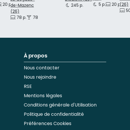
20 p.
5 p.
20 p.
(26)
0 p.
de-Mazenc
245 p.
50
(26)
78 p.
78 p.
À propos
Nous contacter
Nous rejoindre
RSE
Mentions légales
Conditions générale d'Utilisation
Politique de confidentialité
Préférences Cookies