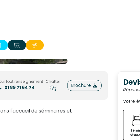
Devi
our tout renseignement
Chatter
Brochure
01 89 71 64 74
Répons
Votre 
ans l'accueil de séminaires et
Sémin
réside