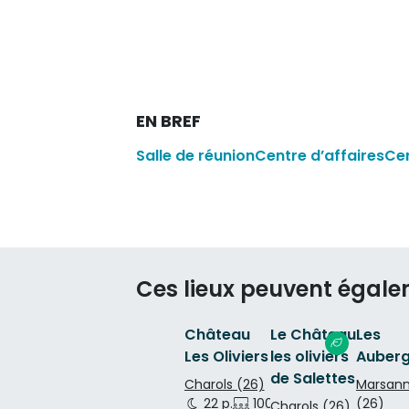
EN BREF
Salle de réunion
Centre d’affaires
Ce
Ces lieux peuvent égale
Château
Le Château
Les
Les Oliviers
les oliviers
Auberg
de Salettes
Charols (26)
Marsan
22 p.
100 p.
100 p.
(26)
Charols (26)