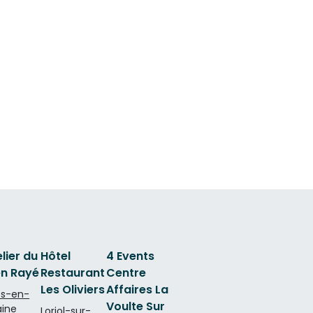
elier du
Hôtel
4 Events
en Rayé
Restaurant
Centre
Les Oliviers
Affaires La
es-en-
Voulte Sur
aine
Loriol-sur-