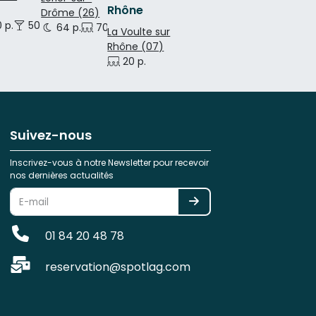
Rhône
Drôme (26)
 p.
50 p.
64 p.
70 p.
90 p.
La Voulte sur
Rhône (07)
20 p.
Suivez-nous
Inscrivez-vous à notre Newsletter pour recevoir
nos dernières actualités
01 84 20 48 78
reservation@spotlag.com