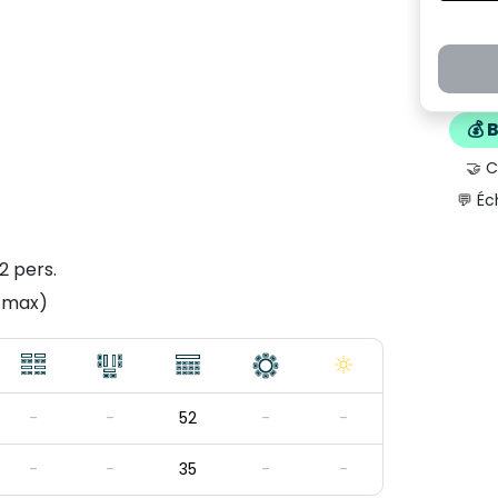
💰 
🤝 
💬 Éc
2 pers.
. max)
-
-
52
-
-
-
-
35
-
-