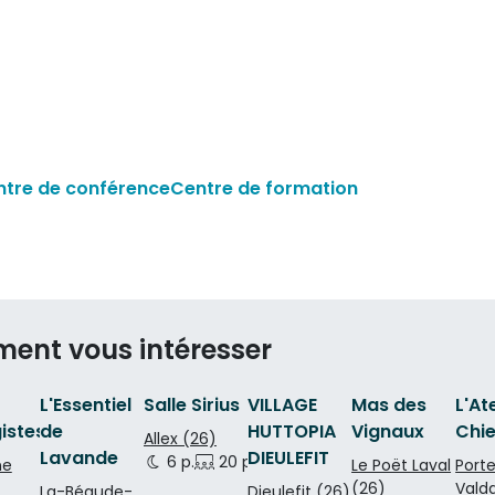
ntre de conférence
Centre de formation
ment vous intéresser
L'Essentiel
Salle Sirius
VILLAGE
Mas des
L'At
istes
de
HUTTOPIA
Vignaux
Chi
Allex (26)
Lavande
DIEULEFIT
6 p.
20 p.
35 p.
ne
Le Poët Laval
Port
(26)
Vald
La-Bégude-
Dieulefit (26)