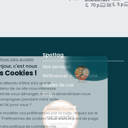
5 p.
70 p.
120 p.
20
Spotlag
Nos services
Référencer mon activité
Études de cas
Blog