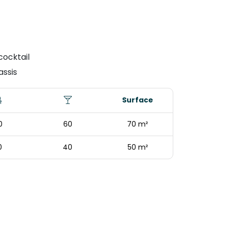
cocktail
assis
Surface
0
60
70 m²
0
40
50 m²