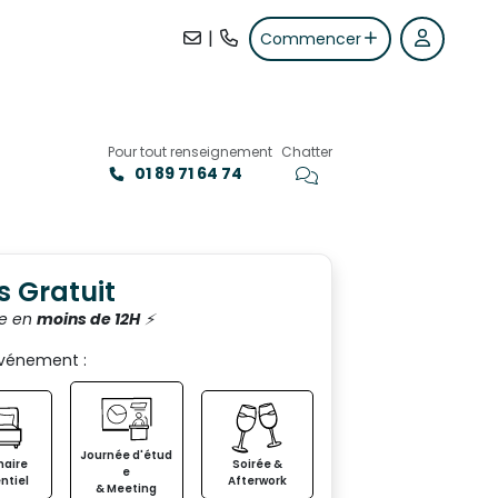
|
Commencer
Pour tout renseignement
Chatter
01 89 71 64 74
+7
s Gratuit
e en
moins de 12H
⚡️
événement :
Journée d'étud
aire
Soirée &
e
ntiel
Afterwork
& Meeting