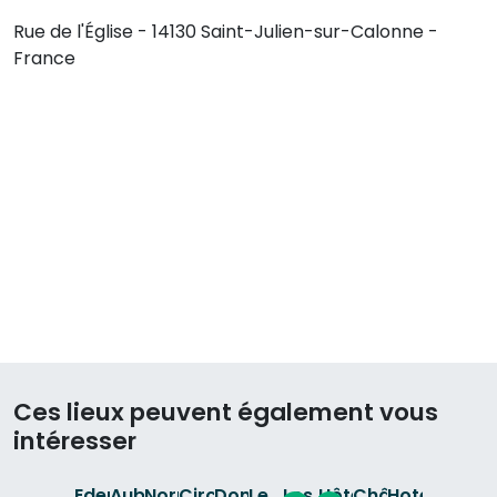
Rue de l'Église - 14130 Saint-Julien-sur-Calonne -
France
Ces lieux peuvent également vous
intéresser
Eden
Auberge
Normandie
Circuit
Domaine
Le
Les
Hôtel
Château
Hotel