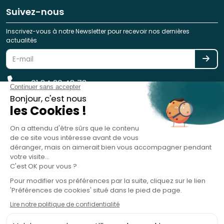
Suivez-nous
Inscrivez-vous à notre Newsletter pour recevoir nos dernières
actualités
01 84 20 48 78
reservation@spotlag.com
SPOTLAG SAS est immatriculée au Registre des Opérateurs de
Voyages et de Séjours - ATOUT France - sous le n° IM075220031 -
Garantie financière : GROUPAMA ASSURANCE-CRÉDIT & CAUTION, 8-10