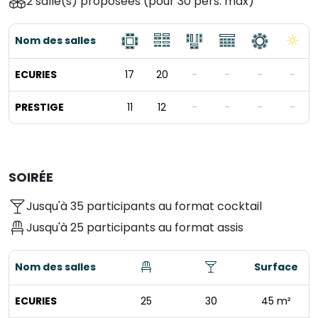
2 salle(s) proposées
(pour 30 pers. max)
Nom des salles
ECURIES
17
20
-
-
-
-
PRESTIGE
11
12
-
-
-
-
SOIRÉE
Jusqu'à 35 participants au format cocktail
Jusqu'à 25 participants au format assis
Nom des salles
Surface
ECURIES
25
30
45 m²