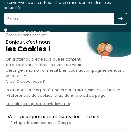
Inscrivez-vous à notre Newsletter pour recevoir nos dernières
actualités
01 84 20 48 78
reservation@spotlag.com
SPOTLAG SAS est immatriculée au Registre des Opérateurs de
Voyages et de Séjours - ATOUT France - sous le n° IM075220031 -
Garantie financière : GROUPAMA ASSURANCE-CRÉDIT & CAUTION, 8-10
rue d'Astorg, 75008 Paris, France - RC Professionnelle : HISCOX SA, 38
avenue de l'Opéra, 75002 Paris, France