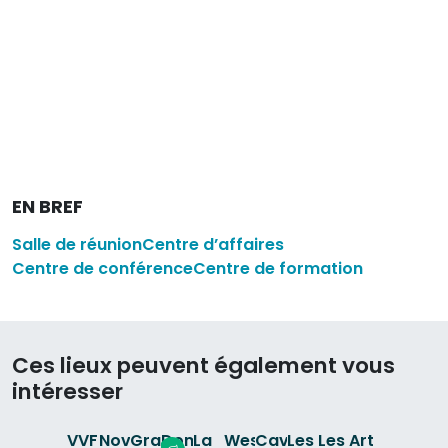
EN BREF
Salle de réunion
Centre d’affaires
Centre de conférence
Centre de formation
Ces lieux peuvent également vous
intéresser
VVF
Novotel
Grange
Domaine
La
Westotel
Cave
Les
Les
Art