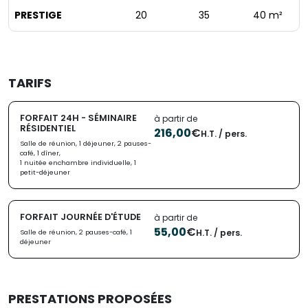
PRESTIGE
20
35
40 m²
TARIFS
FORFAIT 24H - SÉMINAIRE
à partir de
RÉSIDENTIEL
216,00
€
H.T. / pers.
Salle de réunion, 1 déjeuner, 2 pauses-
café, 1 dîner,
1 nuitée enchambre individuelle, 1
petit-déjeuner
FORFAIT JOURNÉE D'ÉTUDE
à partir de
55,00
€
H.T. / pers.
Salle de réunion, 2 pauses-café, 1
déjeuner
PRESTATIONS PROPOSÉES