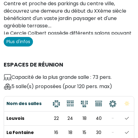
Centre et proche des parkings du centre ville,
découvrez une demeure du début du XXème siècle
bénéficiant d'un vaste jardin paysager et d'une
agréable terrasse.
Le Cercle Colbert possède différent
s salons pouvant
vous accueillir, pour toutes vos réceptions.
Plus d'infos
ESPACES DE RÉUNION
Capacité de la plus grande salle : 73 pers.
5 salle(s) proposées
(pour 120 pers. max)
Nom des salles
Louvois
22
24
18
40
-
La Fontaine
16
18
15
30
-