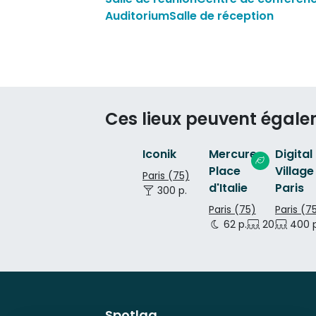
Auditorium
Salle de réception
Ces lieux peuvent égale
Iconik
Mercure
Digital
Place
Village
Paris (75)
d'Italie
Paris
300 p.
Paris (75)
Paris (7
62 p.
20 p.
400 p
Spotlag