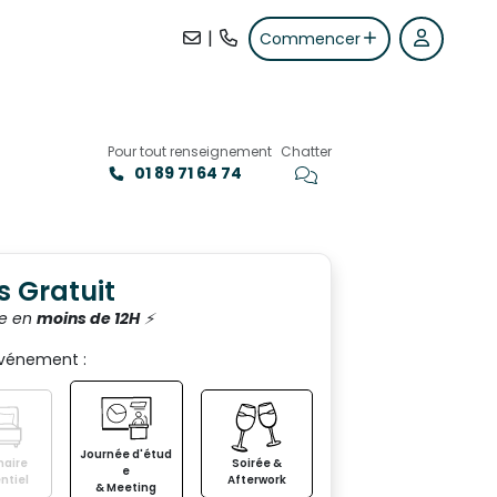
|
Commencer
Pour tout renseignement
Chatter
01 89 71 64 74
+14
s Gratuit
e en
moins de 12H
⚡️
événement :
Journée d'étud
aire
Soirée &
e
ntiel
Afterwork
& Meeting