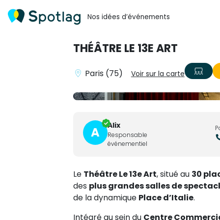
Nos idées d’événements
THÉÂTRE LE 13E ART
Paris (75)
Voir sur la carte
Alix
P
A
Responsable
événementiel
Le
Théâtre Le 13e Art
, situé au
30 plac
des
plus grandes salles de spectacl
de la dynamique
Place d’Italie
.
Intégré au sein du
Centre Commercial