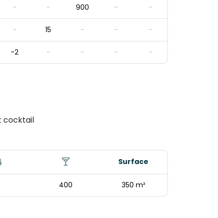
-
-
900
-
-
-
15
-
-
-
-2
-
-
-
-
 cocktail
Surface
400
350 m²