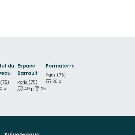
itut du
Espace
Formaterra
veau
Barrault
Paris (75)
30 p.
 (75)
Paris (75)
0 p.
49 p.
25 p.
Suivez-nous