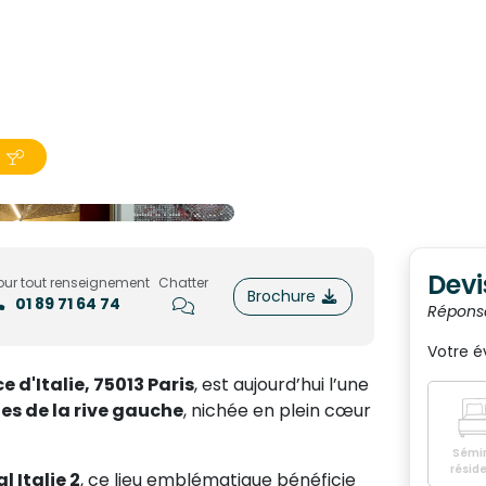
Devi
our tout renseignement
Chatter
Brochure
01 89 71 64 74
Répons
Votre 
e d'Italie, 75013 Paris
, est aujourd’hui l’une
es de la rive gauche
, nichée en plein cœur
Sémin
réside
 Italie 2
, ce lieu emblématique bénéficie