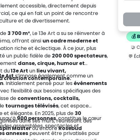
ilement accessible, directement depuis
al, ce qui en fait un point de rencontre
ulture et de divertissement.
de
3 700 m²
, Le 13e Art a su se réinventer à
💰 
ma, offrant ainsi
un cadre moderne et
🤝 
ion riche et éclectique. À ce jour, plus
é un public fidèle de
200 000 spectateurs
,
💬 Éc
ilement
danse, cirque, humour et
it du
13e Art
un
lieu vivant,
3e Art
s’impose également comme un
la création contemporaine.
on
. Initialement pensé pour les
événements
vec flexibilité aux besoins spécifiques des
gisse de
conventions, cocktails,
de
tournages télévisés
, cet espace
 et élégante. En 2025, plus de
30
 jusqu’à
900 personnes
, constitue le cœur
ganisés dans ses murs, réunissant des
grandes assemblées, spectacles et
 Spin Master
ou encore
Rosebud
es annexes
peuvent être privatisés pour