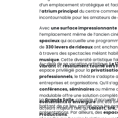
d’un emplacement stratégique et fac
l’
atrium principal
du centre commerci
incontournable pour les amateurs de c
Avec
une surface impressionnante
l’emplacement même de l’ancien ciné
spacieux
qui accueille une programmat
de
330 levers de rideaux
ont enchant
à travers des spectacles mêlant hab
musique
. Cette diversité artistique fa
Au-delà de sa vocation artistique,
Le 1
vibrant
et
résolument tourné vers 
espace privilégié pour la
privatisati
professionnels
, le théâtre s’adapte a
entreprises et organisations. Qu’il s’a
conférences, séminaires
ou même 
modulable offre une solution complète
La
Grande Salle
, capable d’accueillir
événements d’envergure
ont été or
battant de ce lieu, parfait pour les 
acteurs majeurs tels qu’
Ubisoft, SFR,
présentations. Par ailleurs, des
espac
Productions
.