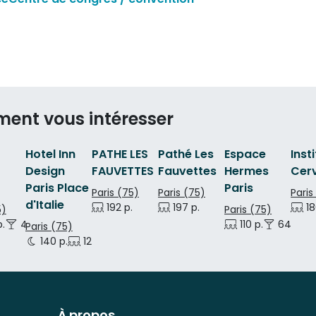
ment vous intéresser
Hotel Inn
PATHE LES
Pathé Les
Espace
Inst
Design
FAUVETTES
Fauvettes
Hermes
Cer
Paris Place
Paris
Paris (75)
Paris (75)
Paris
d'Italie
192 p.
197 p.
18
5)
Paris (75)
.
400 p.
110 p.
64 p.
Paris (75)
140 p.
120 p.
120 p.
À propos