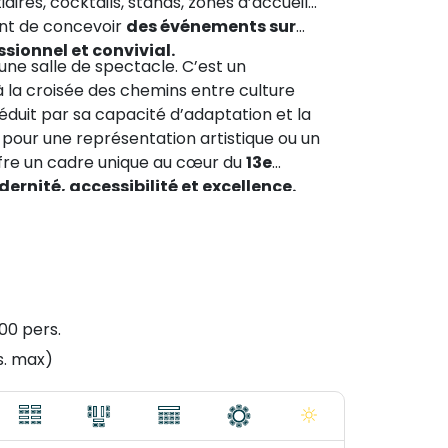
aires, cocktails, stands, zones d’accueil...
ent de concevoir
des événements sur
ssionnel et convivial.
une salle de spectacle. C’est un
 à la croisée des chemins entre culture
 séduit par sa capacité d’adaptation et la
t pour une représentation artistique ou un
fre un cadre unique au cœur du
13e
ernité, accessibilité et excellence.
900 pers.
s. max)