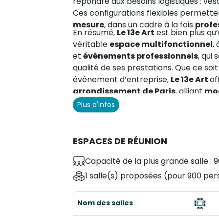
répondre aux besoins logistiques : vesti
Ces configurations flexibles permett
mesure
, dans un cadre à la fois
profe
En résumé,
Le 13e Art
est bien plus qu’
véritable
espace multifonctionnel
,
et
événements professionnels
, qui
qualité de ses prestations. Que ce soi
événement d’entreprise,
Le 13e Art
of
arrondissement de Paris
, alliant
mod
Plus d'infos
ESPACES DE RÉUNION
Capacité de la plus grande salle : 
1 salle(s) proposées
(pour 900 per
Nom des salles