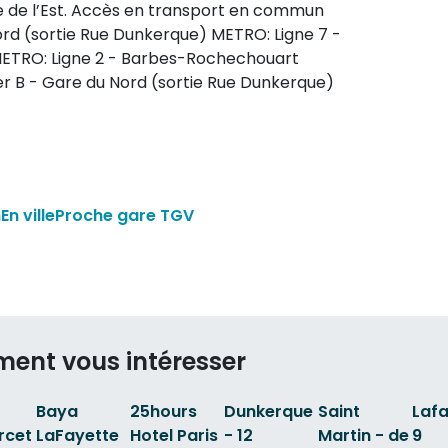
re de l’Est. Accès en transport en commun
ord (sortie Rue Dunkerque) METRO: Ligne 7 -
 METRO: Ligne 2 - Barbes-Rochechouart
er B - Gare du Nord (sortie Rue Dunkerque)
n
En ville
Proche gare TGV
ment vous intéresser
Baya
25hours
Dunkerque
Saint
Lafa
rcet
LaFayette
Hotel Paris
- 12
Martin - de
9