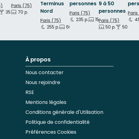
Terminus
personnes
9 à 50
per
5)
Paris (75)
Nord
personnes
35 p.
70 p.
Paris (75)
Paris
235 p.
150 p.
45
Paris (75)
Paris (75)
255 p.
60 p.
150 p.
50 p.
50 p.
À propos
Nous contacter
Nous rejoindre
RSE
Mentions légales
Conditions générale d'Utilisation
Politique de confidentialité
Préférences Cookies