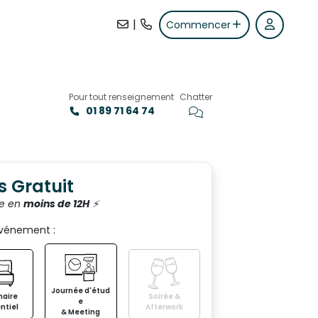
|
Commencer
Pour tout renseignement
Chatter
01 89 71 64 74
+8
s Gratuit
e en
moins de 12H
⚡️
événement :
Journée d'étud
aire
Soirée &
e
ntiel
Afterwork
& Meeting