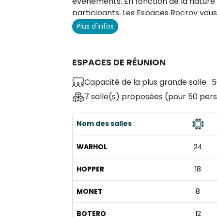
événements. En fonction de la natur
participants, Les Espaces Rocroy vou
vos besoins. Dotés d'un design moder
Plus d'infos
personnalisation poussée du mobilier 
équipements multimédia complets (vi
amplificateur, micro, connectiques, wifi
ESPACES DE RÉUNION
offerts pour rendre votre événement d
Capacité de la plus grande salle : 5
services de traiteur pour déjeuners et
7 salle(s) proposées
(pour 50 pers
Nom des salles
WARHOL
24
HOPPER
18
MONET
8
BOTERO
12