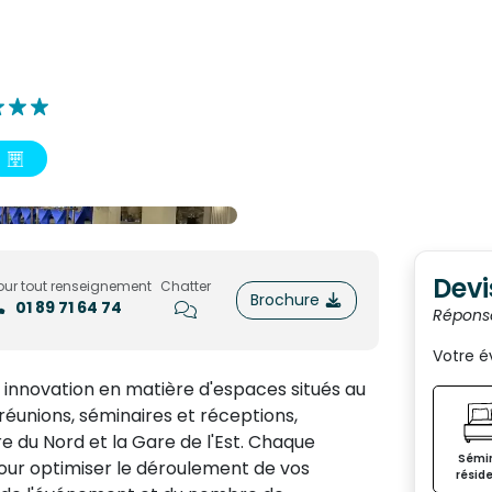
Devi
our tout renseignement
Chatter
Brochure
01 89 71 64 74
Répons
Votre 
innovation en matière d'espaces situés au
 réunions, séminaires et réceptions,
 du Nord et la Gare de l'Est. Chaque
Sémin
ur optimiser le déroulement de vos
réside