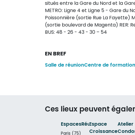
situés entre la Gare du Nord et la Ga
METRO: Ligne 4 et Ligne 5 - Gare du N
Poissonnière (sortie Rue La Fayette)
(sortie boulevard de Magenta) RER: R
BUS: 48 - 26 - 43 - 30 – 54
EN BREF
Salle de réunion
Centre de formatio
Ces lieux peuvent égale
EspacesRéunion.com
Espace
Atelier
Croissance
Condo
Paris (75)