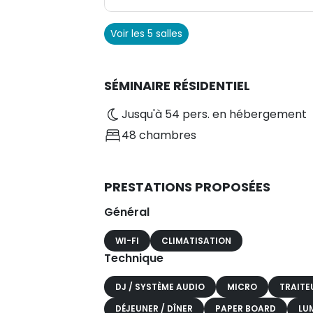
Voir les 5 salles
SÉMINAIRE RÉSIDENTIEL
Jusqu'à 54 pers. en hébergement
48 chambres
PRESTATIONS PROPOSÉES
Général
WI-FI
CLIMATISATION
Technique
DJ / SYSTÈME AUDIO
MICRO
TRAITE
DÉJEUNER / DÎNER
PAPER BOARD
LU