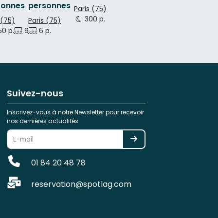
sonnes
personnes
Paris (75)
300 p.
 (75)
Paris (75)
0 p.
9 p.
6 p.
Suivez-nous
Inscrivez-vous à notre Newsletter pour recevoir
nos dernières actualités
01 84 20 48 78
reservation@spotlag.com