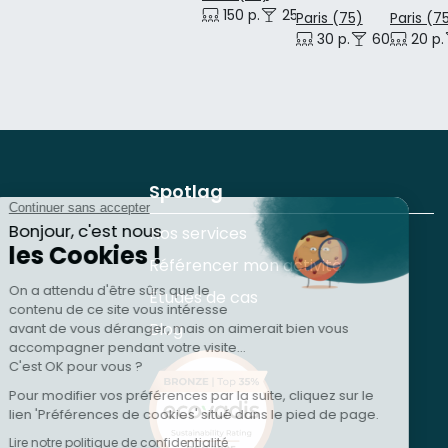
150 p.
25 p.
Paris (75)
Paris (7
30 p.
60 p.
20 p.
Spotlag
Nos services
Référencer mon activité
Études de cas
Blog