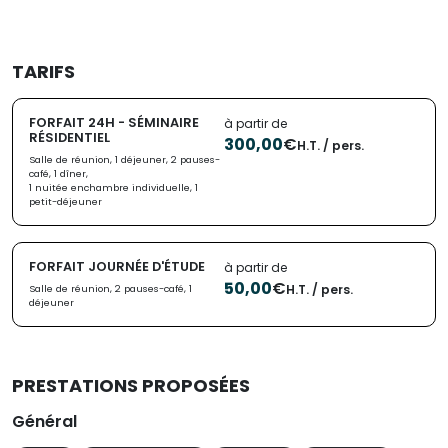
TARIFS
FORFAIT 24H - SÉMINAIRE
à partir de
RÉSIDENTIEL
300,00
€
H.T. / pers.
Salle de réunion, 1 déjeuner, 2 pauses-
café, 1 dîner,
1 nuitée enchambre individuelle, 1
petit-déjeuner
FORFAIT JOURNÉE D'ÉTUDE
à partir de
50,00
€
H.T. / pers.
Salle de réunion, 2 pauses-café, 1
déjeuner
PRESTATIONS PROPOSÉES
Général