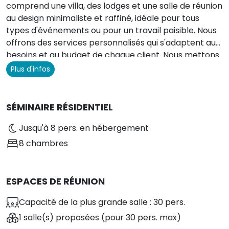
comprend une villa, des lodges et une salle de réunion
au design minimaliste et raffiné, idéale pour tous
types d'événements ou pour un travail paisible. Nous
offrons des services personnalisés qui s'adaptent aux
besoins et au budget de chaque client. Nous mettons
à votre disposition une salle de réunion modulable et
Plus d'infos
parfaitement équipée, que vous pouvez réserver
avec ou sans hébergement. Les options
supplémentaires incluent un café d'accueil, des
SÉMINAIRE RÉSIDENTIEL
collations, des petits déjeuners, des déjeuners, des
Jusqu'à 8 pers. en hébergement
cocktails apéritifs, diverses animations et des dîners.
Des stations de recharge pour véhicules électriques
8 chambres
et Tesla sont aussi accessibles.
ESPACES DE RÉUNION
Capacité de la plus grande salle : 30 pers.
1 salle(s) proposées
(pour 30 pers. max)