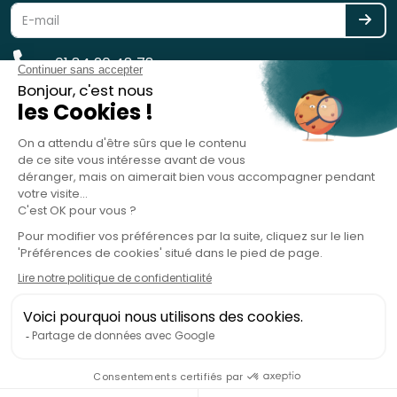
01 84 20 48 78
reservation@spotlag.com
SPOTLAG SAS est immatriculée au Registre des Opérateurs de
Voyages et de Séjours - ATOUT France - sous le n° IM075220031 -
Garantie financière : GROUPAMA ASSURANCE-CRÉDIT & CAUTION, 8-10
rue d'Astorg, 75008 Paris, France - RC Professionnelle : HISCOX SA, 38
avenue de l'Opéra, 75002 Paris, France
copyright 2019 - 2026 - Spotlag.com
Service gratuit