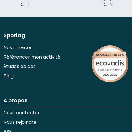
14 p.
18 p.
40 p.
132 p.
90 
Spotlag
Nos services
Référencer mon activité
Études de cas
Blog
À propos
Nous contacter
Nous rejoindre
RSE