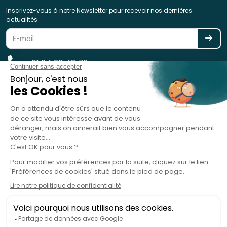
Inscrivez-vous à notre Newsletter pour recevoir nos dernières
actualités
01 84 20 48 78
reservation@spotlag.com
SPOTLAG SAS est immatriculée au Registre des Opérateurs de
Voyages et de Séjours - ATOUT France - sous le n° IM075220031 -
Garantie financière : GROUPAMA ASSURANCE-CRÉDIT & CAUTION, 8-10
rue d'Astorg, 75008 Paris, France - RC Professionnelle : HISCOX SA, 38
avenue de l'Opéra, 75002 Paris, France