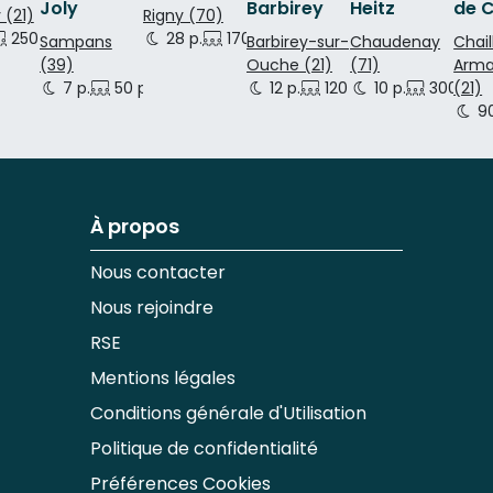
Joly
Barbirey
Heitz
de C
 (21)
Rigny (70)
250 p.
170 p.
28 p.
170 p.
250 p.
Sampans
Barbirey-sur-
Chaudenay
Chail
(39)
Ouche (21)
(71)
Arm
 p.
7 p.
50 p.
12 p.
120 p.
10 p.
120 p.
300 p.
(21)
90
À propos
Nous contacter
Nous rejoindre
RSE
Mentions légales
Conditions générale d'Utilisation
Politique de confidentialité
Préférences Cookies