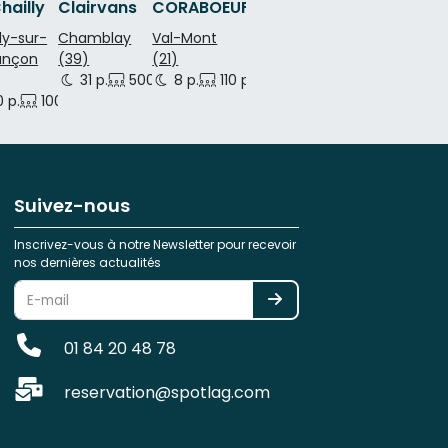
hailly
Clairvans
CORABOEUF
ly-sur-
Chamblay
Val-Mont
ançon
(39)
(21)
300 p.
31 p.
500 p.
8 p.
500 p.
110 p.
 p.
100 p.
120 p.
Suivez-nous
Inscrivez-vous à notre Newsletter pour recevoir
nos dernières actualités
01 84 20 48 78
reservation@spotlag.com