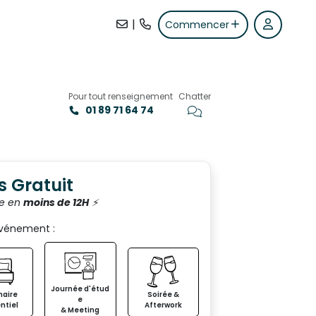
|
Commencer
Pour tout renseignement
Chatter
01 89 71 64 74
+24
s Gratuit
e en
moins de 12H
⚡️
événement :
Journée d'étud
aire
Soirée &
e
ntiel
Afterwork
& Meeting