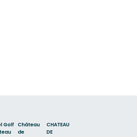
l Golf
Château
CHATEAU
teau
de
DE