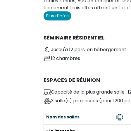
tables rondes, 500 en banquet et 1200
également trois gîtes offrant un tota
nombreuses options d'hébergement à
Plus d'infos
SÉMINAIRE RÉSIDENTIEL
Jusqu'à 12 pers. en hébergement
12 chambres
ESPACES DE RÉUNION
Capacité de la plus grande salle : 1
3 salle(s) proposées
(pour 1200 pe
Nom des salles