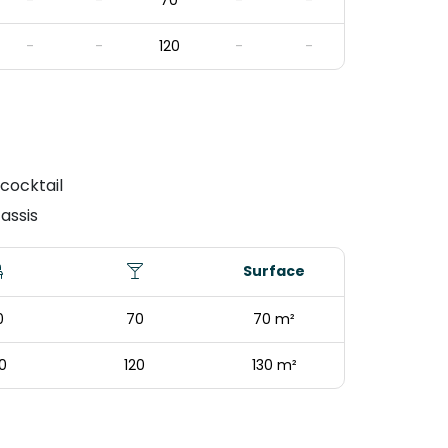
-
-
70
-
-
-
-
120
-
-
 cocktail
assis
Surface
0
70
70 m²
0
120
130 m²