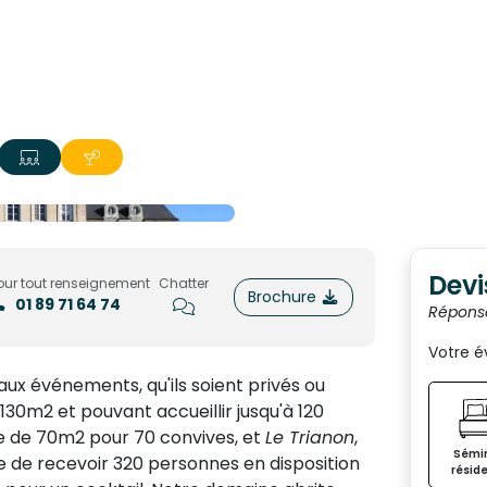
Devi
our tout renseignement
Chatter
Brochure
01 89 71 64 74
Répons
Votre 
ux événements, qu'ils soient privés ou
130m2 et pouvant accueillir jusqu'à 120
cie de 70m2 pour 70 convives, et
Le Trianon
,
Sémin
 de recevoir 320 personnes en disposition
réside