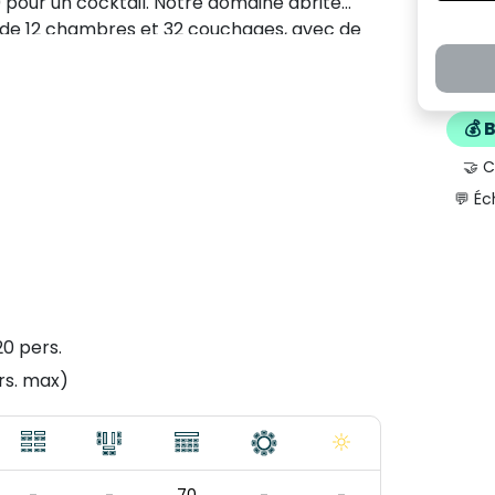
 pour un cocktail. Notre domaine abrite
l de 12 chambres et 32 couchages, avec de
 proximité du château.
💰 
🤝 
💬 Éc
20 pers.
rs. max)