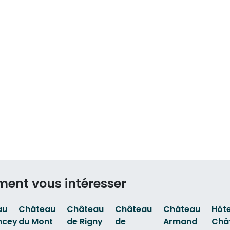
ment vous intéresser
au
Château
Château
Château
Château
Hôte
ncey
du Mont
de Rigny
de
Armand
Châ