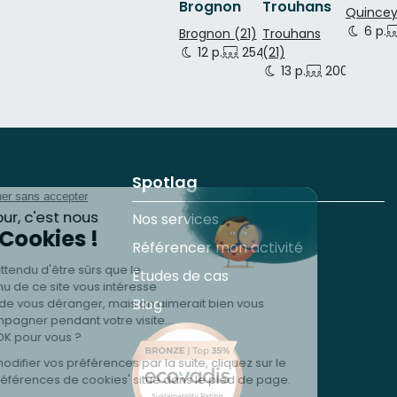
Brognon
Trouhans
Quincey
6 p.
Brognon (21)
Trouhans
12 p.
254 p.
(21)
450 p.
13 p.
200 p.
150
Spotlag
Nos services
Référencer mon activité
Études de cas
Blog