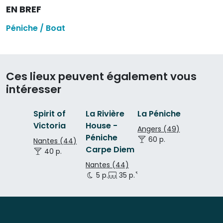
EN BREF
Péniche / Boat
Ces lieux peuvent également vous
intéresser
Spirit of
La Rivière
La Péniche
Victoria
House -
Angers (49)
Péniche
60 p.
Nantes (44)
Carpe Diem
40 p.
Nantes (44)
5 p.
35 p.
50 p.