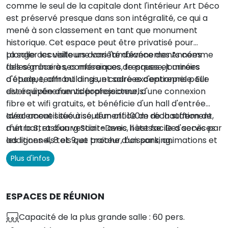
comme le seul de la capitale dont l'intérieur Art Déco
est préservé presque dans son intégralité, ce qui a
mené à son classement en tant que monument
historique. Cet espace peut être privatisé pour
plonger les visiteurs dans l'ambiance des Années
La salle accueille une variété d'événements comme
folles grâce à ses mosaïques, fresques et miroirs
des séminaires, conférences de presse, journées
d'époque, offrant ainsi un cadre exceptionnel pour
d'étude, team buildings, et soirées d'entreprise. Elle
divers événements professionnels.
est équipée d'un vidéoprojecteur, d'une connexion
fibre et wifi gratuits, et bénéficie d'un hall d'entrée
avec accueil sécurisé, d'un office de réchauffement,
Idéalement situé à seulement 100m de la station de
d'un bar, et d'un vestiaire avec hôtesse. Des services
métro Strasbourg Saint-Denis, il est facile d'accès par
additionnels tels que traiteur, boissons, animations et
les lignes 4, 8 et 9, et proche d'un parking.
team building sont également disponibles.
Plus d'infos
ESPACES DE RÉUNION
Capacité de la plus grande salle : 60 pers.