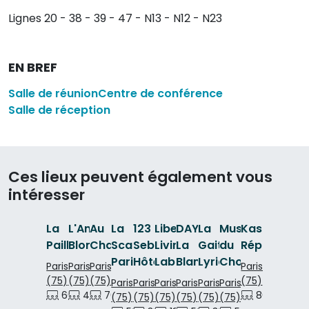
Lignes 20 - 38 - 39 - 47 - N13 - N12 - N23
EN BREF
Salle de réunion
Centre de conférence
Salle de réception
Ces lieux peuvent également vous
intéresser
La
L'Antichambre
Au
La
123
Liberté
DAYOFF
La
Musée
Kaskad
Paillasse
Blondel
Charbon
Scala
Sebastopol
Living-
La
Gaité
du
République
Paris
Hôtel
Lab
Blanchisserie
Lyrique
Chocolat
Paris
Paris
Paris
Paris
(75)
(75)
(75)
(75)
Paris
Paris
Paris
Paris
Paris
Paris
60 p.
40 p.
80 p.
70 p.
60 p.
80 p.
80 
(75)
(75)
(75)
(75)
(75)
(75)