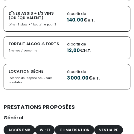
DÎNER ASSIS + 1/3 VINS
à partir de
(OU ÉQUIVALENT)
140,00
€
H.T.
Dîner 3 plats + 1 bouteille pour 3
FORFAIT ALCOOLS FORTS
à partir de
12,00
€
H.T.
2 verres / personne
LOCATION SÈCHE
à partir de
3 000,00
€
H.T.
Location de l'espace seul, sans
prestation
PRESTATIONS PROPOSÉES
Général
ACCÈS PMR
WI-FI
CLIMATISATION
VESTIAIRE