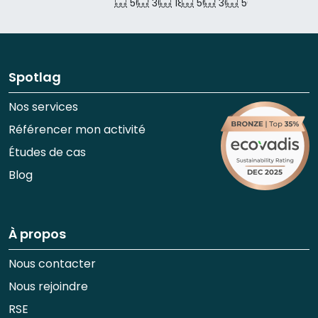
500 p.
30 p.
180 p.
500 p.
80 p.
50 p.
180 p.
300 p.
50 p.
50 p.
500 p.
150 p.
Spotlag
Nos services
Référencer mon activité
Études de cas
Blog
À propos
Nous contacter
Nous rejoindre
RSE