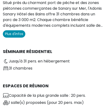
Situé près du charmant port de pêche et des zones
piétonnes commerçantes de Sanary sur Mer, l'Adonis
Sanary Hôtel des Bains offre 31 chambres dans un
parc de 3 000 m2. Chaque chambre bénéficie
d'équipements modernes complets incluant salle de
bain, WC, télévision à écran plat satellite,
Plus d'infos
climatisation et accès WI-FI gratuit. Pour votre
détente, notre espace bien-être propose des soins
avec huiles essentielles et arômes orientaux. Notre
SÉMINAIRE RÉSIDENTIEL
restaurant le Jardin des Bains vous propose diverses
spécialités provençales. Nous disposons également
Jusqu'à 31 pers. en hébergement
d'un parking privé (15€/jour/véhicule, sous réserve de
31 chambres
disponibilité). L'équipe de l'Adonis Sanary vous
souhaite un séjour des plus agréables en Provence.
ESPACES DE RÉUNION
Capacité de la plus grande salle : 20 pers.
1 salle(s) proposées
(pour 20 pers. max)