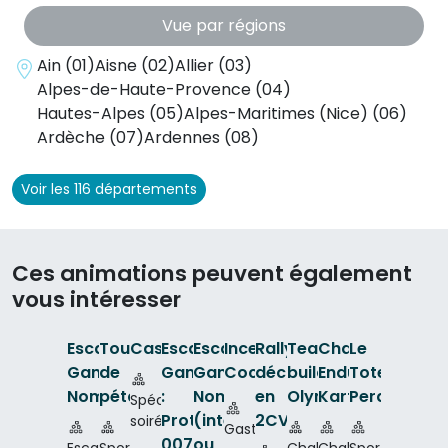
Vue par régions
Ain (01)
Aisne (02)
Allier (03)
Alpes-de-Haute-Provence (04)
Hautes-Alpes (05)
Alpes-Maritimes (Nice) (06)
Ardèche (07)
Ardennes (08)
Voir les 116 départements
Ces animations peuvent également
vous intéresser
Escape
Tournoi
Casino
Escape
Escape
Incentive
Rallye
Team-
Challenge
Le
Game
de
Game
Game
Cocktail
découverte
building
Endurance
Totem
Jusqu'à
200
Nomade
pétanque
:
Nomade
en
Olympiades
Karting
Perdu
Spécial
Jusqu'à
200
p.
Protocol
(intérieur
2CV
soirée
Gastronomie
Jusqu'à
Jusqu'à
Jusqu'
p.
Jusqu'à
Jusqu'à
300
200
300
007
ou