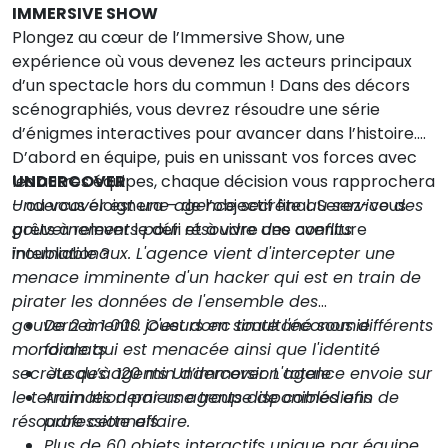
IMMERSIVE SHOW
Plongez au cœur de l’Immersive Show, une
expérience où vous devenez les acteurs principaux
d’un spectacle hors du commun ! Dans des décors
scénographiés, vous devrez résoudre une série
d’énigmes interactives pour avancer dans l’histoire.
D’abord en équipe, puis en unissant vos forces avec
les autres équipes, chaque décision vous rapprochera
UNDERCOVER
– ou vous éloignera – de l’objectif final. Serez-vous
Undercover est une agence secrète au service des
prêts à relever le défi et à vivre une aventure
gouvernements pour résoudre des conflits
inoubliable ?
internationaux. L'agence vient d'intercepter une
menace imminente d'un hacker qui est en train de
pirater les données de l'ensemble des
gouvernements. C'est donc toute l'économie
De 2 à 1 000 joueurs en simultané sous différents
mondiale qui est menacée ainsi que l'identité
formats
secrète des agents Undercover. L'agence envoie sur
Jusqu’à 120 min d’immersion totale
le terrain les derniers agents disponibles afin de
Animation par une troupe de comédiens
résoudre cette affaire.
professionnels
Plus de 60 objets interactifs unique par équipe