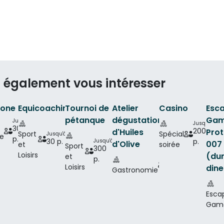
 également vous intéresser
Zone
Equicoaching
Tournoi de
Atelier
Casino
Esc
pétanque
dégustation
Gam
Jusqu'à
Jusqu'à
300
200
d'Huiles
Prot
Sport
Spécial
Jusqu'à
ue
p.
30 p.
p.
Jusqu'à
d'Olive
007
et
soirée
Sport
300
Loisirs
(dur
et
p.
Jusqu'à
Loisirs
30 p.
dine
Gastronomie
Esca
Gam