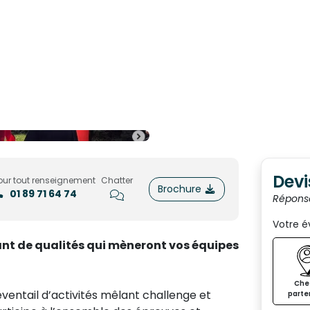
Devi
our tout renseignement
Chatter
Brochure
01 89 71 64 74
Répons
Votre 
tant de qualités qui mèneront vos équipes
Chez
ventail d’activités mêlant challenge et
parte