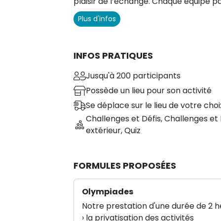
plaisir de l’échange. Chaque équipe p
rencontre un maximum d’adversaires gr
Plus d'infos
Rodéo Mécanique, La Faucheuse, Lase
champions...)
INFOS PRATIQUES
Jusqu'à 200 participants
Possède un lieu pour son activité
Se déplace sur le lieu de votre choi
Challenges et Défis
,
Challenges et 
extérieur
,
Quiz
FORMULES PROPOSÉES
Olympiades
Notre prestation d'une durée de 2 
› la privatisation des activités