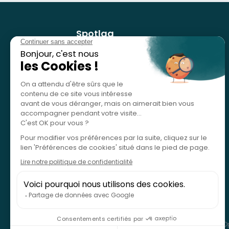
Spotlag
Nos services
Référencer mon activité
Études de cas
Blog
SPOTLAG SAS est immatriculée au Registre des Op