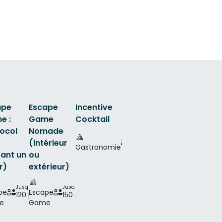
ape
Escape
Incentive
e :
Game
Cocktail
ocol
Nomade
Jusqu'à
200
(intérieur
Gastronomie
p.
ant un
ou
r)
extérieur)
Jusqu'à
Jusqu'à
pe
Escape
120 p.
150 p.
e
Game