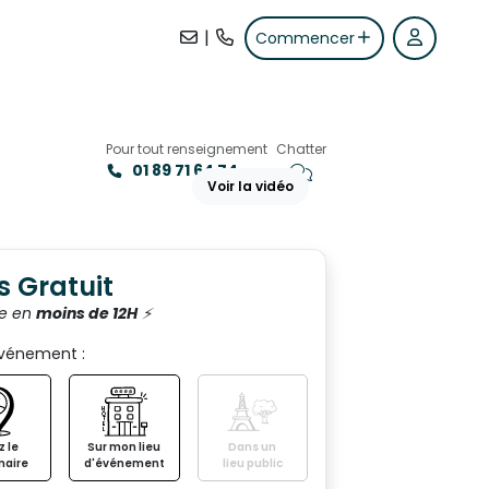
|
Commencer
Pour tout renseignement
Chatter
01 89 71 64 74
Voir la vidéo
+2
s Gratuit
e en
moins de 12H
⚡️
événement :
H
Ô
T
E
L
 le
Sur mon lieu
Dans un
naire
d'événement
lieu public