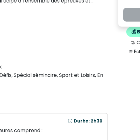
articipe à l’ensemble des épreuves et
âce à l’organisation de rotations. (Le
r game, Crazy Jump, Le mur des
💰 
🤝 
💬 Éc
x
Défis
,
Spécial séminaire
,
Sport et Loisirs
,
En
Durée: 2h30
heures comprend :