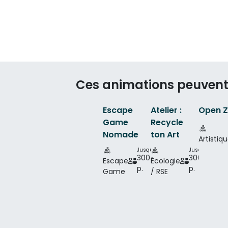
Ces animations peuvent
Escape
Atelier :
Open 
Game
Recycle
Nomade
ton Art
Artistiq
Jusqu'à
Jusqu'à
300
300
Escape
Écologie
p.
p.
Game
/ RSE