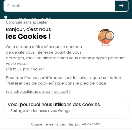
01 84 20 48 78
reservation@spotlag.com
SPOTLAG SAS est immatriculée au Registre des Opérateurs de
Voyages et de Séjours - ATOUT France - sous le n° IM075220031 -
Garantie financière : GROUPAMA ASSURANCE-CRÉDIT & CAUTION, 8-10
rue d'Astorg, 75008 Paris, France - RC Professionnelle : HISCOX SA, 38
avenue de l'Opéra, 75002 Paris, France
copyright 2019 - 2026 - Spotlag.com
Service gratuit