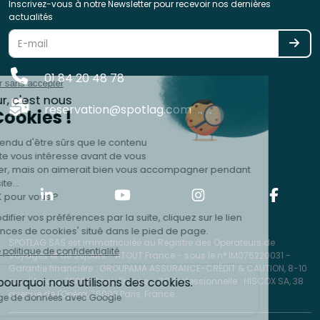
Inscrivez-vous à notre Newsletter pour recevoir nos dernières
actualités
01 84 20 48 78
reservation@spotlag.com
SPOTLAG SAS est immatriculée au Registre des Opérateurs de
Voyages et de Séjours - ATOUT France - sous le n° IM075220031 -
Garantie financière : GROUPAMA ASSURANCE-CRÉDIT & CAUTION, 8-10
rue d'Astorg, 75008 Paris, France - RC Professionnelle : HISCOX SA, 38
avenue de l'Opéra, 75002 Paris, France