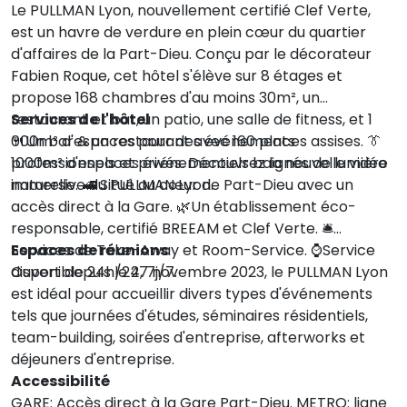
Le PULLMAN Lyon, nouvellement certifié Clef Verte,
est un havre de verdure en plein cœur du quartier
d'affaires de la Part-Dieu. Conçu par le décorateur
Fabien Roque, cet hôtel s'élève sur 8 étages et
propose 168 chambres d'au moins 30m², un
restaurant et bar, un patio, une salle de fitness, et 1
Services de l'hôtel
000m² d'espaces pour des événements
🍴​Un bar & un restaurant avec 160 places assises. 👔​
professionnels et privés. Découvrez la nouvelle vidéo
1000m² d'espaces événementiels baignés de lumière
immersive du PULLMAN Lyon.
naturelle. 🚅​ Situé au cœur de Part-Dieu avec un
accès direct à la Gare. 🌿​Un établissement éco-
responsable, certifié BREEAM et Clef Verte. 🛎️​
Services de Take-Away et Room-Service. ⌚​Service
Espaces de réunions
disponible 24h/24, 7j/7.
Ouvert depuis le 27 novembre 2023, le PULLMAN Lyon
est idéal pour accueillir divers types d'événements
tels que journées d'études, séminaires résidentiels,
team-building, soirées d'entreprise, afterworks et
déjeuners d'entreprise.
Accessibilité
GARE: Accès direct à la Gare Part-Dieu. METRO: ligne