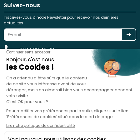
Suivez-nous
Inscrivez-vous à notre Newsletter pour recevoir nos dernières
actualités
01 84 20 48 78
reservation@spotlag.com
SPOTLAG SAS est immatriculée au Registre des Opérateurs de
Voyages et de Séjours - ATOUT France - sous le n° IM075220031 -
Garantie financière : GROUPAMA ASSURANCE-CRÉDIT & CAUTION, 8-10
rue d'Astorg, 75008 Paris, France - RC Professionnelle : HISCOX SA, 38