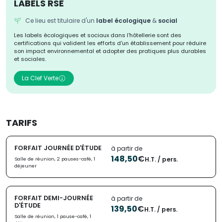
LABELS RSE
Ce lieu est titulaire d'un
label écologique
&
social
Les labels écologiques et sociaux dans l'hôtellerie sont des
certifications qui valident les efforts d'un établissement pour réduire
son impact environnemental et adopter des pratiques plus durables
et sociales.
La Clef Verte
TARIFS
FORFAIT JOURNÉE D'ÉTUDE
à partir de
148,50
€
H.T. / pers.
Salle de réunion, 2 pauses-café, 1
déjeuner
FORFAIT DEMI-JOURNÉE
à partir de
D'ÉTUDE
139,50
€
H.T. / pers.
Salle de réunion, 1 pause-café, 1