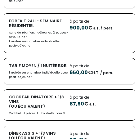
déjeuner
FORFAIT 24H - SÉMINAIRE
à partir de
RÉSIDENTIEL
900,00
€
H.T. / pers.
Salle de réunion, 1 déjeuner, 2 pauses-
café, 1 dîner,
1 nuitée enchambre individuelle, 1
petit-déjeuner
TARIF MOYEN / 1 NUITÉE B&B
à partir de
650,00
€
H.T. / pers.
1 nuitée en chambre individuelle avec
petit-déjeuner
COCKTAIL DÎNATOIRE + 1/3
à partir de
VINS
87,50
€
H.T.
(OU ÉQUIVALENT)
Cocktail 18 pièces + 1 bouteille pour 3
DÎNER ASSIS + 1/3 VINS
à partir de
(OU ÉQUIVALENT)