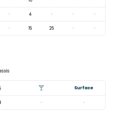
-
10
-
-
-
-
4
-
-
-
-
15
25
-
-
ssis
Surface
3
-
-