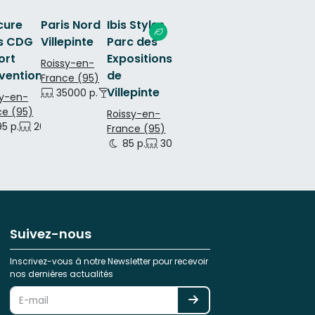
cure
Paris Nord
Ibis Styles
is CDG
Villepinte
Parc des
ort
Expositions
Roissy-en-
vention
de
France (95)
Villepinte
35000 p.
180 p.
sy-en-
ce (95)
Roissy-en-
5 p.
200 p.
240 p.
France (95)
85 p.
30 p.
40 p.
250 p.
Suivez-nous
Inscrivez-vous à notre Newsletter pour recevoir
nos dernières actualités