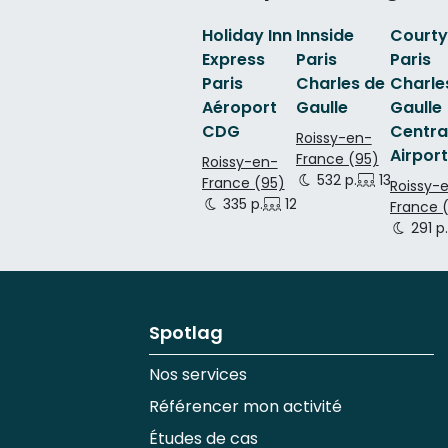
Holiday Inn
Innside
Courty
Express
Paris
Paris
Paris
Charles de
Charle
Aéroport
Gaulle
Gaulle
CDG
Centra
Roissy-en-
Airport
France (95)
Roissy-en-
532 p.
131 p.
18
France (95)
Roissy-
335 p.
12 p.
France 
291 p
Spotlag
Nos services
Référencer mon activité
Études de cas