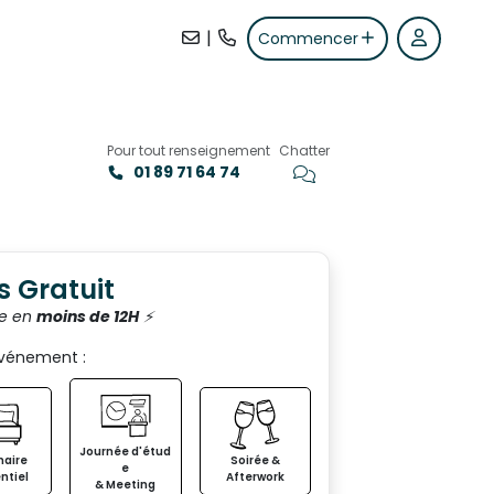
|
Commencer
Pour tout renseignement
Chatter
01 89 71 64 74
+6
s Gratuit
e en
moins de 12H
⚡️
événement :
Journée d'étud
aire
Soirée &
e
ntiel
Afterwork
& Meeting