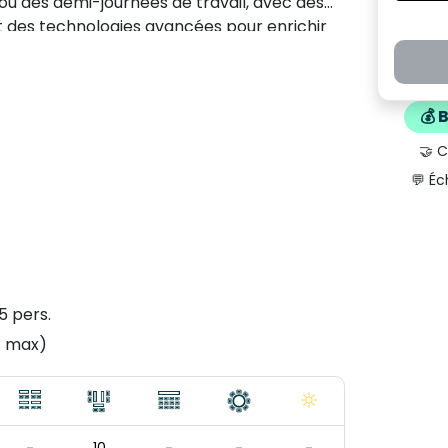
ou des demi-journées de travail, avec des
 et des technologies avancées pour enrichir
💰 
🤝 
💬 Éc
5 pers.
. max)