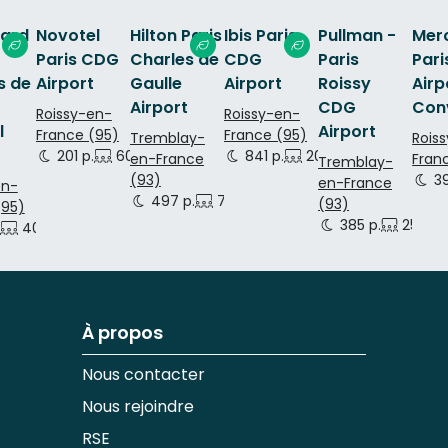
ard
Novotel
Hilton Paris
Ibis Paris
Pullman -
Mer
Paris CDG
Charles de
CDG
Paris
Par
s de
Airport
Gaulle
Airport
Roissy
Airp
Airport
CDG
Con
Roissy-en-
Roissy-en-
l
Airport
France (95)
France (95)
Tremblay-
Rois
201 p.
60 p.
35 p.
841 p.
200 p.
200 p.
en-France
Fran
Tremblay-
0 p.
(93)
39
en-France
en-
497 p.
700 p.
600 p.
(93)
(95)
385 p.
250 p.
.
40 p.
44 p.
À propos
Nous contacter
Nous rejoindre
RSE