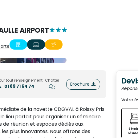
AULLE AIRPORT
carte
Devi
our tout renseignement
Chatter
Brochure
01 89 71 64 74
Répons
Votre 
mmédiate de la navette CDGVAL à Roissy Pris
le lieu parfait pour organiser un séminaire
les de réunion et espaces dédiés aux
Sémin
les plus innovantes. Nous offrons des
réside