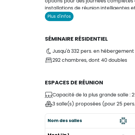
options pour des journées complètes 
installations de réunion intelligentes
votre expérience.
Plus d'infos
SÉMINAIRE RÉSIDENTIEL
Jusqu'à 332 pers. en hébergement
292 chambres
, dont 40 doubles
ESPACES DE RÉUNION
Capacité de la plus grande salle : 2
3 salle(s) proposées
(pour 25 pers
Nom des salles