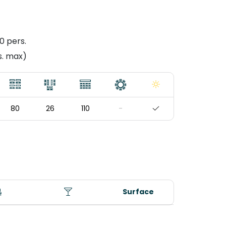
10 pers.
s. max)
80
26
110
-
Surface