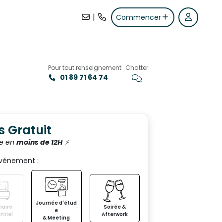
|
Commencer
Pour tout renseignement
Chatter
01 89 71 64 74
+2
s Gratuit
e en
moins de 12H
⚡️
événement :
Journée d'étud
aire
Soirée &
e
ntiel
Afterwork
& Meeting