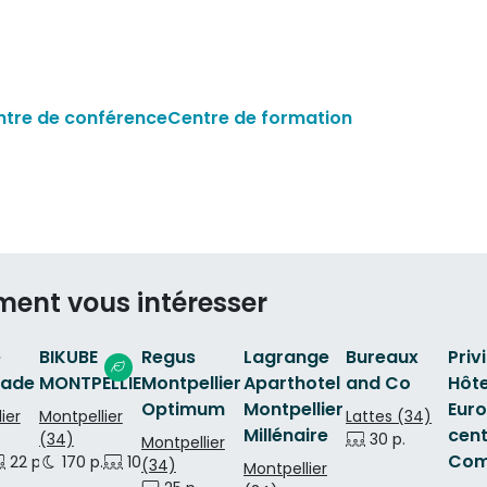
ntre de conférence
Centre de formation
ment vous intéresser
e
BIKUBE
Regus
Lagrange
Bureaux
Priv
lade
MONTPELLIER
Montpellier
Aparthotel
and Co
Hôte
Optimum
Montpellier
Euro
ier
Montpellier
Lattes (34)
Millénaire
cen
(34)
30 p.
Montpellier
Com
22 p.
170 p.
100 p.
100 p.
(34)
Montpellier