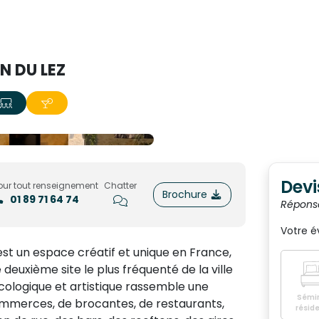
N DU LEZ
Devi
our tout renseignement
Chatter
Brochure
01 89 71 64 74
Répons
Votre 
 est un espace créatif et unique en France,
 deuxième site le plus fréquenté de la ville
ologique et artistique rassemble une
Sémin
commerces, de brocantes, de restaurants,
réside