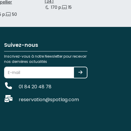
(34)
ellier
170 p.
150 p.
30 p.
 p.
50 p.
Suivez-nous
Inscrivez-vous à notre Newsletter pour recevoir
nos dernières actualités
01 84 20 48 78
reservation@spotlag.com