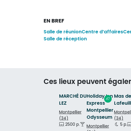
EN BREF
Salle de réunion
Centre d’affaires
Ce
Salle de réception
Ces lieux peuvent égale
MARCHÉ DU
Holiday Inn
Mas d
LEZ
Express
Lafeuil
Montpellier
Montpellier
Montpell
Odysseum
(34)
(34)
2500 p.
2500 p.
5 p.
Montpellier