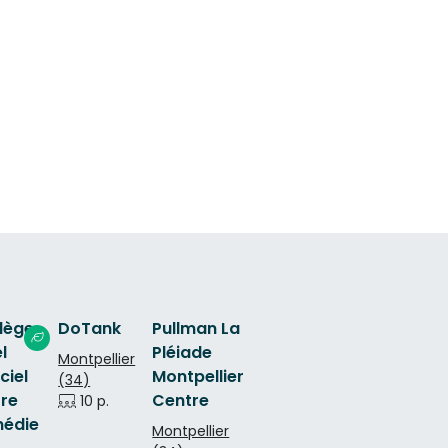
ilège
DoTank
Pullman La
l
Pléiade
Montpellier
ciel
Montpellier
(34)
tre
Centre
10 p.
édie
Montpellier