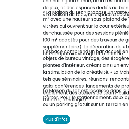
une halle gourmande, de la restauratio
de jeux, et des espaces dédiés au bien
« La Maison du Lez » propose un vaste
« La Maison du Lez », un espace d'accu
m² avec une hauteur sous plafond de
vitrées qui ouvrent sur la cour extérie
de-chaussée pour des sessions plénièr
100 m² adaptés pour des travaux de gr
supplémentaire). La décoration de « L
L'espace comprend un bar accueil en c
contemporain, vintage et moderne.
objets de bureau vintage, des étagères
plantes d'intérieur, créant ainsi un 
la stimulation de la créativité. « La M
tels que séminaires, réunions, rencontr
gala, conférences, lancements de pr
La Maison du Lez est localisée dans la 
également des ateliers de team-build
Carter. Pour le stationnement, deux op
théâtre, œnologie).
ou un parking gratuit sur un terrain en
Plus d'infos