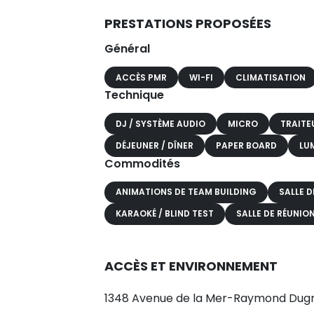
PRESTATIONS PROPOSÉES
Général
ACCÈS PMR
WI-FI
CLIMATISATION
Technique
DJ / SYSTÈME AUDIO
MICRO
TRAITE
DÉJEUNER / DÎNER
PAPER BOARD
LU
Commodités
ANIMATIONS DE TEAM BUILDING
SALLE D
KARAOKÉ / BLIND TEST
SALLE DE RÉUNIO
ACCÈS ET ENVIRONNEMENT
1348 Avenue de la Mer-Raymond Dugr