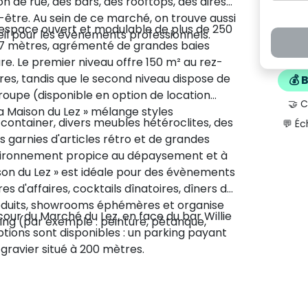
n de rue, des bars, des rooftops, des aires
-être. Au sein de ce marché, on trouve aussi
 espace ouvert et modulable de plus de 250
eil pour les évènements professionnels.
 7 mètres, agrémenté de grandes baies
ure. Le premier niveau offre 150 m² au rez-
es, tandis que le second niveau dispose de
💰 
oupe (disponible en option de location
🤝 
a Maison du Lez » mélange styles
ontainer, divers meubles hétéroclites, des
💬 Éc
 garnies d'articles rétro et de grandes
environnement propice au dépaysement et à
aison du Lez » est idéale pour des évènements
es d'affaires, cocktails dînatoires, dîners de
oduits, showrooms éphémères et organise
cour du Marché du Lez, en face du bar Willie
ing (par exemple : peinture, pétanque,
tions sont disponibles : un parking payant
 gravier situé à 200 mètres.