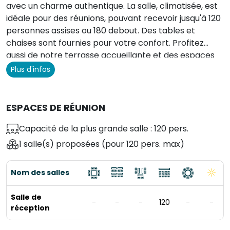
avec un charme authentique. La salle, climatisée, est
idéale pour des réunions, pouvant recevoir jusqu'à 120
personnes assises ou 180 debout. Des tables et
chaises sont fournies pour votre confort. Profitez
aussi de notre terrasse accueillante et des espaces
verts environnants. Un vaste parking éclairé est
Plus d'infos
également à votre disposition.
ESPACES DE RÉUNION
Capacité de la plus grande salle : 120 pers.
1 salle(s) proposées
(pour 120 pers. max)
Nom des salles
Salle de
-
-
-
120
-
-
réception