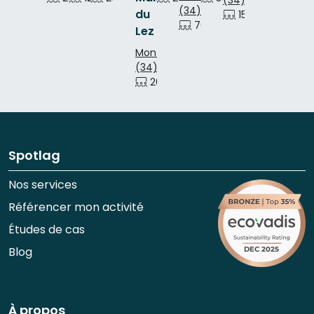
(34)
du
150 p.
150 p.
70 p.
Lez
Montpellier
(34)
200 p.
200 p.
Spotlag
Nos services
Référencer mon activité
Études de cas
Blog
À propos