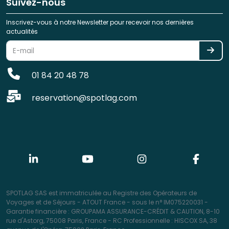
Suivez-nous
Inscrivez-vous à notre Newsletter pour recevoir nos dernières
actualités
01 84 20 48 78
reservation@spotlag.com
SPOTLAG SAS est immatriculée au Registre des Opérateurs de
Voyages et de Séjours - ATOUT France - sous le n° IM075220031 -
Garantie financière : GROUPAMA ASSURANCE-CRÉDIT & CAUTION, 8-10
rue d'Astorg, 75008 Paris, France - RC Professionnelle : HISCOX SA, 38