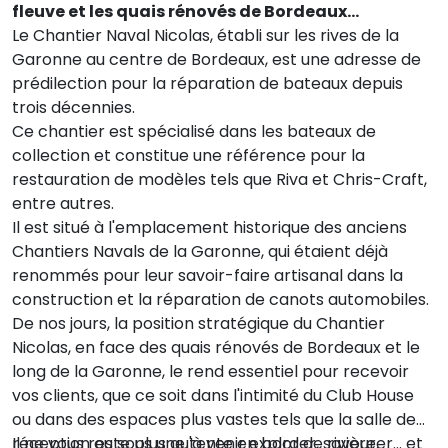
fleuve et les quais rénovés de Bordeaux…
Le Chantier Naval Nicolas, établi sur les rives de la
Garonne au centre de Bordeaux, est une adresse de
prédilection pour la réparation de bateaux depuis
trois décennies.
Ce chantier est spécialisé dans les bateaux de
collection et constitue une référence pour la
restauration de modèles tels que Riva et Chris-Craft,
entre autres.
Il est situé à l'emplacement historique des anciens
Chantiers Navals de la Garonne, qui étaient déjà
renommés pour leur savoir-faire artisanal dans la
construction et la réparation de canots automobiles.
De nos jours, la position stratégique du Chantier
Nicolas, en face des quais rénovés de Bordeaux et le
long de la Garonne, le rend essentiel pour recevoir
vos clients, que ce soit dans l'intimité du Club House
ou dans des espaces plus vastes tels que la salle de
réception ou sous une tente en bord de rivière.
Il ne vous reste plus qu'à venir explorer, savourer... et