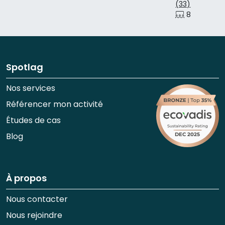
(33)
8 p.
50 p
Spotlag
Nos services
Référencer mon activité
Études de cas
Blog
À propos
Nous contacter
Nous rejoindre