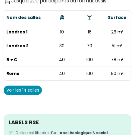
Jusqu'à 200 participants au format assis
Nom des salles
Surface
Londres 1
10
16
26 m²
Londres 2
30
70
51 m²
B + C
40
100
78 m²
Rome
40
100
90 m²
Voir les 14 salles
LABELS RSE
Ce lieu est titulaire d'un
label écologique
&
social